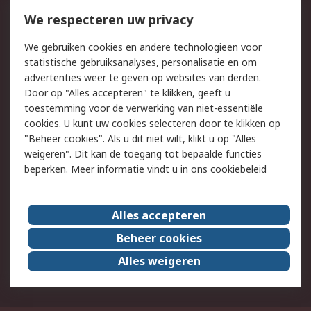
Bestellen
Inkoopoplossingen
We respecteren uw privacy
Retouren
Technisch advies
We gebruiken cookies en andere technologieën voor
Track & Trace
statistische gebruiksanalyses, personalisatie en om
advertenties weer te geven op websites van derden.
Wettelijk
Door op "Alles accepteren" te klikken, geeft u
toestemming voor de verwerking van niet-essentiële
Cookiebeleid
Email veiligheid
cookies. U kunt uw cookies selecteren door te klikken op
Privacybeleid
Websitevoorwaarden
"Beheer cookies". Als u dit niet wilt, klikt u op "Alles
weigeren". Dit kan de toegang tot bepaalde functies
Algemene
beperken. Meer informatie vindt u in
ons cookiebeleid
verkoopvoorwaarden
Over RS
Alles accepteren
RS Group
Over ons
Beheer cookies
RS wereldwijd
Werken bij RS
Alles weigeren
ESG