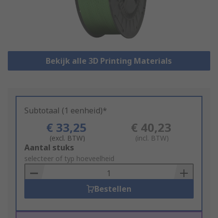
Bekijk alle 3D Printing Materials
Subtotaal (1 eenheid)*
€ 33,25
€ 40,23
(excl. BTW)
(incl. BTW)
Add
Aantal stuks
to
selecteer of typ hoeveelheid
Basket
Bestellen