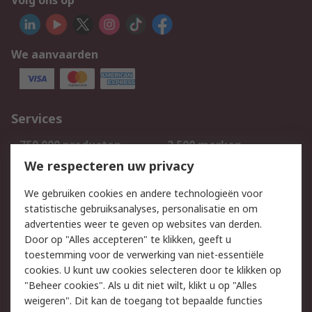
Volg ons op
We aanvaarden
Services
750.000 producten
2.500 merken
Bestellen
Inkoopoplossingen
We respecteren uw privacy
Retouren
Technisch advies
We gebruiken cookies en andere technologieën voor
Track & Trace
statistische gebruiksanalyses, personalisatie en om
advertenties weer te geven op websites van derden.
Wettelijk
Door op "Alles accepteren" te klikken, geeft u
toestemming voor de verwerking van niet-essentiële
Cookiebeleid
Email veiligheid
cookies. U kunt uw cookies selecteren door te klikken op
Privacybeleid
Websitevoorwaarden
"Beheer cookies". Als u dit niet wilt, klikt u op "Alles
weigeren". Dit kan de toegang tot bepaalde functies
Algemene