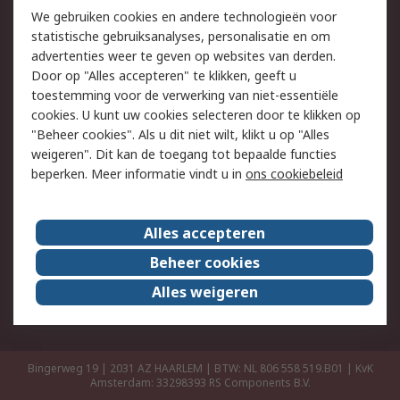
Retouren
Technisch advies
We gebruiken cookies en andere technologieën voor
Track & Trace
statistische gebruiksanalyses, personalisatie en om
advertenties weer te geven op websites van derden.
Wettelijk
Door op "Alles accepteren" te klikken, geeft u
toestemming voor de verwerking van niet-essentiële
Cookiebeleid
Email veiligheid
cookies. U kunt uw cookies selecteren door te klikken op
Privacybeleid
Websitevoorwaarden
"Beheer cookies". Als u dit niet wilt, klikt u op "Alles
weigeren". Dit kan de toegang tot bepaalde functies
Algemene
beperken. Meer informatie vindt u in
ons cookiebeleid
verkoopvoorwaarden
Over RS
Alles accepteren
RS Group
Over ons
Beheer cookies
RS wereldwijd
Werken bij RS
Alles weigeren
ESG
Bingerweg 19 | 2031 AZ HAARLEM | BTW: NL 806 558 519.B01 | KvK
Amsterdam: 33298393
RS Components B.V.