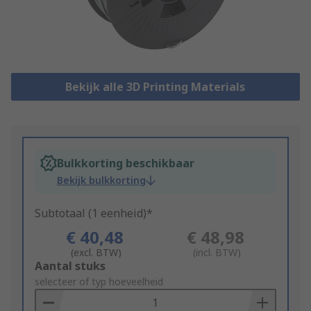
Bekijk alle 3D Printing Materials
Bulkkorting beschikbaar
Bekijk bulkkorting
Subtotaal (1 eenheid)*
€ 40,48
€ 48,98
(excl. BTW)
(incl. BTW)
Add
Aantal stuks
to
selecteer of typ hoeveelheid
Basket