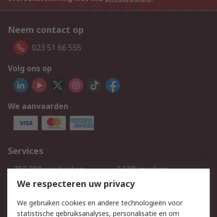
Neem contact op
023 51 66 555
Volg ons op
We aanvaarden
Services
750.000 producten
2.500 merken
Bestellen
Inkoopoplossingen
We respecteren uw privacy
Retouren
Technisch advies
We gebruiken cookies en andere technologieën voor
Track & Trace
statistische gebruiksanalyses, personalisatie en om