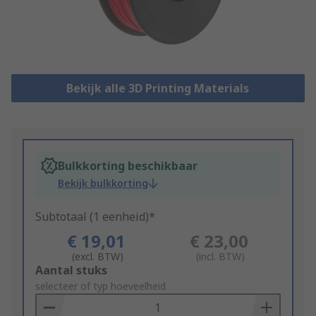
Bekijk alle 3D Printing Materials
Bulkkorting beschikbaar
Bekijk bulkkorting
Subtotaal (1 eenheid)*
€ 19,01
€ 23,00
(excl. BTW)
(incl. BTW)
Add
Aantal stuks
to
selecteer of typ hoeveelheid
Basket