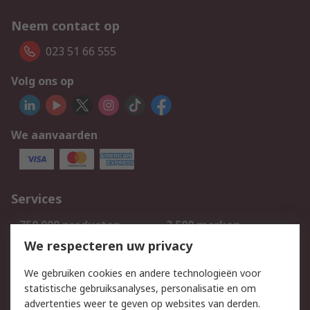
Neem contact op
023 51 66 555
Volg ons op
We aanvaarden
Services
750.000 producten
2.500 merken
Bestellen
Inkoopoplossingen
We respecteren uw privacy
Retouren
Technisch advies
We gebruiken cookies en andere technologieën voor
Track & Trace
statistische gebruiksanalyses, personalisatie en om
advertenties weer te geven op websites van derden.