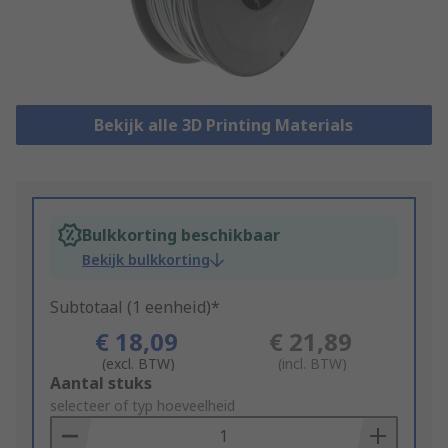
Bekijk alle 3D Printing Materials
Bulkkorting beschikbaar
Bekijk bulkkorting
Subtotaal (1 eenheid)*
€ 18,09
€ 21,89
(excl. BTW)
(incl. BTW)
Add
Aantal stuks
to
selecteer of typ hoeveelheid
Basket