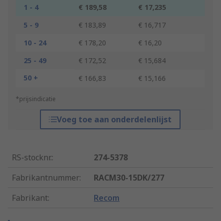
1 - 4
€ 189,58
€ 17,235
5 - 9
€ 183,89
€ 16,717
10 - 24
€ 178,20
€ 16,20
25 - 49
€ 172,52
€ 15,684
50 +
€ 166,83
€ 15,166
*prijsindicatie
Voeg toe aan onderdelenlijst
RS-stocknr.
:
274-5378
Fabrikantnummer
:
RACM30-15DK/277
Fabrikant
:
Recom