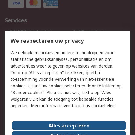
Services
750.000 producten
2.500 merken
Bestellen
Inkoopoplossingen
We respecteren uw privacy
Retouren
Technisch advies
We gebruiken cookies en andere technologieën voor
Track & Trace
statistische gebruiksanalyses, personalisatie en om
advertenties weer te geven op websites van derden.
Wettelijk
Door op "Alles accepteren" te klikken, geeft u
toestemming voor de verwerking van niet-essentiële
Cookiebeleid
Email veiligheid
cookies. U kunt uw cookies selecteren door te klikken op
Privacybeleid
Websitevoorwaarden
"Beheer cookies". Als u dit niet wilt, klikt u op "Alles
weigeren". Dit kan de toegang tot bepaalde functies
Algemene
beperken. Meer informatie vindt u in
ons cookiebeleid
verkoopvoorwaarden
Over RS
Alles accepteren
RS Group
Over ons