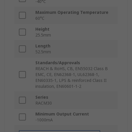
-40°C
Maximum Operating Temperature
60°C
Height
25.5mm
Length
52.5mm
Standards/Approvals
REACH & RoHS, CB, EN55032 Class B
EMC, CE, EN62368‑1, UL62368‑1,
EN60335‑1, LPS & reinforced Class II
insulation, EN60601‑1‑2
Series
RACM30
Minimum Output Current
-1000mA