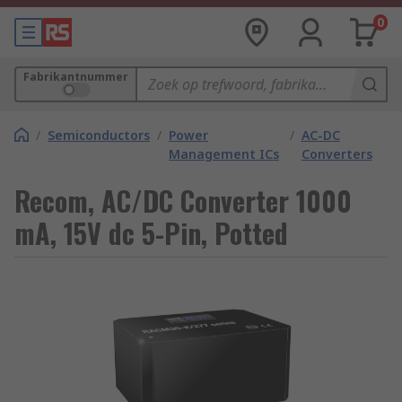
0
Fabrikantnummer
/
Semiconductors
/
Power
/
AC-DC
Management ICs
Converters
Recom, AC/DC Converter 1000
mA, 15V dc 5-Pin, Potted