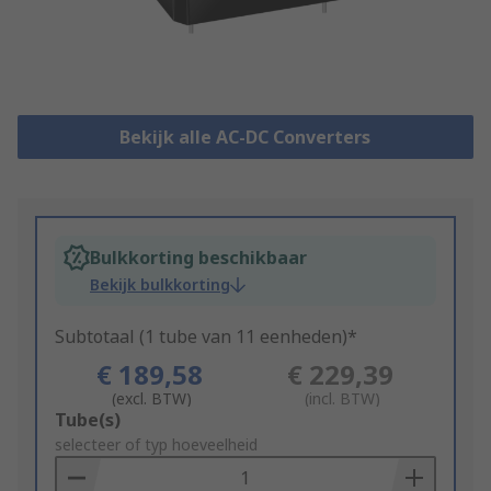
Bekijk alle AC-DC Converters
Bulkkorting beschikbaar
Bekijk bulkkorting
Subtotaal (1 tube van 11 eenheden)*
€ 189,58
€ 229,39
(excl. BTW)
(incl. BTW)
Add
Tube(s)
to
selecteer of typ hoeveelheid
Basket