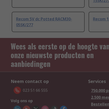
15SK/27
Recom 5V dc Potted RACM30-
Recom 1
05SK/277
Wees als eerste op de hoogte va
onze nieuwste producten en
aanbiedingen
Neem contact op
Services
023 51 66 555
750.000 
2.500 me
Volg ons op
Bestelle