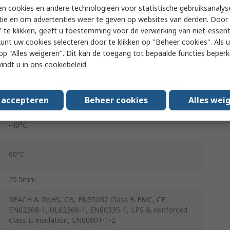
n cookies en andere technologieën voor statistische gebruiksanalys
tie en om advertenties weer te geven op websites van derden. Door 
5
 te klikken, geeft u toestemming voor de verwerking van niet-essent
kunt uw cookies selecteren door te klikken op "Beheer cookies". Als u 
1000mA
 u op "Alles weigeren". Dit kan de toegang tot bepaalde functies beper
vindt u in
ons cookiebeleid
Potted
85V ac
s accepteren
Beheer cookies
Alles wei
-40°C
60°C
25.5mm
REACH & RoHS, CB, EN55032 Class B EMC, CE,
EN62368‑1, UL62368‑1, EN60335‑1, LPS & reinforced
Class II insulation, EN60601‑1‑2