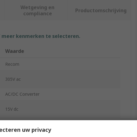
Wetgeving en
Productomschrijving
compliance
f meer kenmerken te selecteren.
Waarde
Recom
305V ac
AC/DC Converter
15V dc
30W
ecteren uw privacy
Through Hole