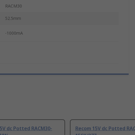
RACM30
52.5mm
-1000mA
5V dc Potted RACM30-
Recom 15V dc Potted RA