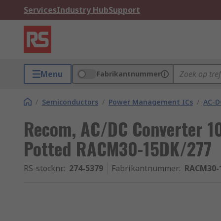
Services
Industry Hub
Support
Menu
Fabrikantnummer
/
Semiconductors
/
Power Management ICs
/
AC-D
Recom, AC/DC Converter 10
Potted RACM30-15DK/277
RS-stocknr.
:
274-5379
Fabrikantnummer
:
RACM30-