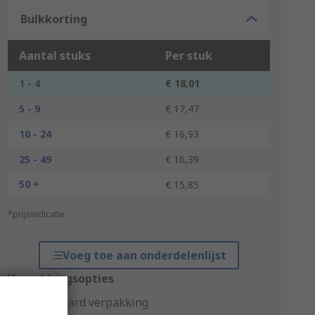
Bulkkorting
Aantal stuks
Per stuk
1 - 4
€ 18,01
5 - 9
€ 17,47
10 - 24
€ 16,93
25 - 49
€ 16,39
50 +
€ 15,85
*prijsindicatie
Voeg toe aan onderdelenlijst
Verpakkingsopties
Standaard verpakking