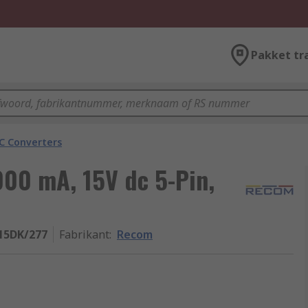
Pakket tr
C Converters
00 mA, 15V dc 5-Pin,
15DK/277
Fabrikant
:
Recom