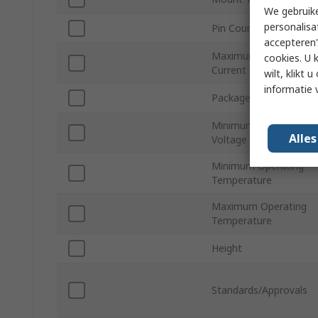
We gebruike
personalisa
Pin Count
accepteren"
Maximum Output
cookies. U 
Current
wilt, klikt
informatie 
Package Type
Minimum Input
Alle
Voltage
Minimum Operating
Temperature
Maximum Operating
Temperature
Height
Standards/Approvals