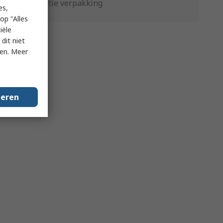
Productie verpakking
es,
op "Alles
iële
dit niet
ken. Meer
geren