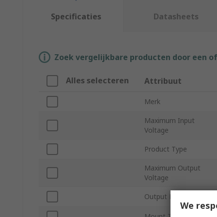
Specificaties
Datasheets
Zoek vergelijkbare producten door een o
Alles selecteren
Attribuut
Merk
Maximum Input
Voltage
Product Type
Maximum Output
Voltage
Output Power
We resp
Mount Type