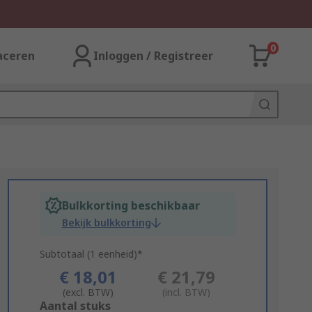
0
aceren
Inloggen / Registreer
Bulkkorting beschikbaar
Bekijk bulkkorting
Subtotaal (1 eenheid)*
€ 18,01
€ 21,79
(excl. BTW)
(incl. BTW)
Add
Aantal stuks