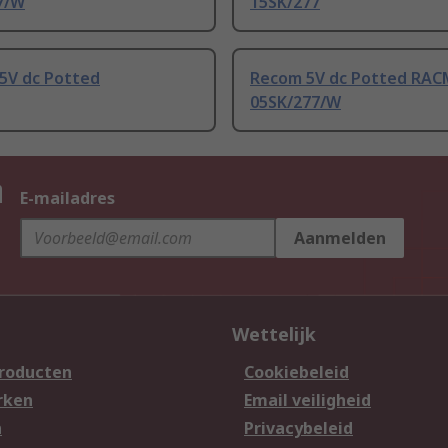
7/W
15SK/277
5V dc Potted
Recom 5V dc Potted RAC
05SK/277/W
n
E-mailadres
Aanmelden
Wettelijk
producten
Cookiebeleid
rken
Email veiligheid
n
Privacybeleid