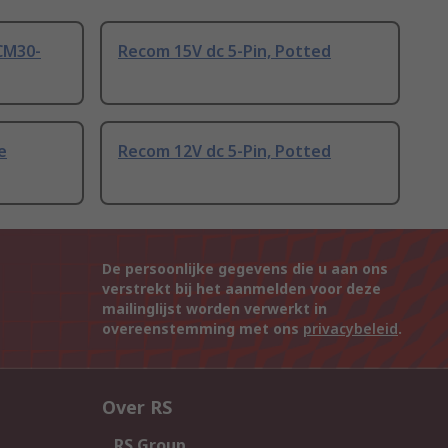
CM30-
Recom 15V dc 5-Pin, Potted
e
Recom 12V dc 5-Pin, Potted
De persoonlijke gegevens die u aan ons
verstrekt bij het aanmelden voor deze
mailinglijst worden verwerkt in
overeenstemming met ons
privacybeleid
.
Over RS
RS Group