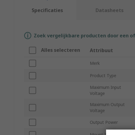
Specificaties
Datasheets
Zoek vergelijkbare producten door een o
Alles selecteren
Attribuut
Merk
Product Type
Maximum Input
Voltage
Maximum Output
Voltage
Output Power
Mount Type