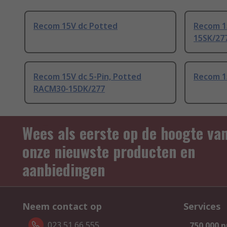
Recom 15V dc Potted
Recom 1
15SK/27
Recom 15V dc 5-Pin, Potted
Recom 1
RACM30-15DK/277
Wees als eerste op de hoogte va
onze nieuwste producten en
aanbiedingen
Neem contact op
Services
023 51 66 555
750.000 