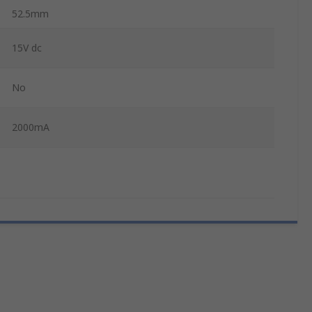
52.5mm
15V dc
No
2000mA