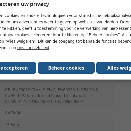
ecteren uw privacy
2A
n cookies en andere technologieën voor statistische gebruiksanalys
tie en om advertenties weer te geven op websites van derden. Door 
 te klikken, geeft u toestemming voor de verwerking van niet-essent
Potted
kunt uw cookies selecteren door te klikken op "Beheer cookies". Als u 
 u op "Alles weigeren". Dit kan de toegang tot bepaalde functies beper
85V ac
vindt u in
ons cookiebeleid
-40°C
s accepteren
Beheer cookies
Alles wei
60°C
CB, EN55032 Class B EMC, EN60335‑1, REACH &
RoHS, LPS & reinforced Class II insulation,
EN60601‑1‑2, UL62368‑1, CE, EN62368‑1
RACM30
25.5mm