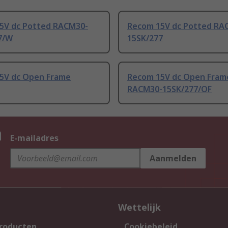
5V dc Potted RACM30-
Recom 15V dc Potted RA
7/W
15SK/277
5V dc Open Frame
Recom 15V dc Open Fram
RACM30-15SK/277/OF
n
E-mailadres
Aanmelden
Wettelijk
producten
Cookiebeleid