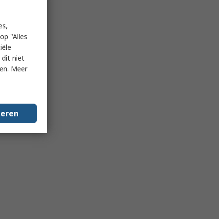
es,
op "Alles
iële
dit niet
ken. Meer
geren