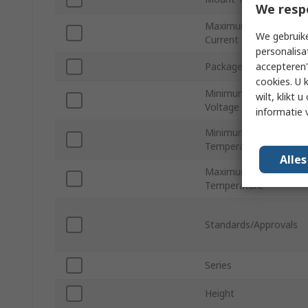
We resp
Maximum Output
We gebruike
Current
personalisa
accepteren"
Package Type
cookies. U 
Minimum Input
wilt, klikt
Voltage
informatie 
Minimum Operating
Temperature
Alle
Maximum Operating
Temperature
Standards/Approvals
Series
Height