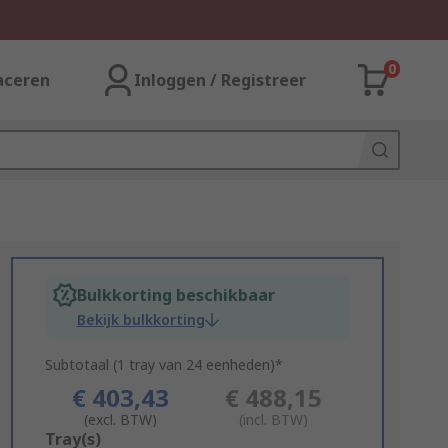
0
aceren
Inloggen / Registreer
Bulkkorting beschikbaar
Bekijk bulkkorting
Subtotaal (1 tray van 24 eenheden)*
€ 403,43
€ 488,15
(excl. BTW)
(incl. BTW)
Add
Tray(s)