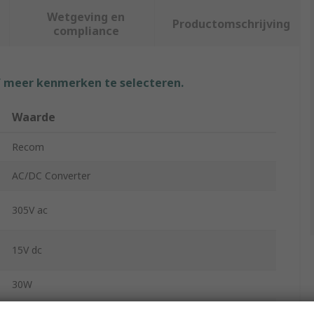
Wetgeving en
Productomschrijving
compliance
f meer kenmerken te selecteren.
Waarde
Recom
AC/DC Converter
305V ac
15V dc
30W
Through Hole