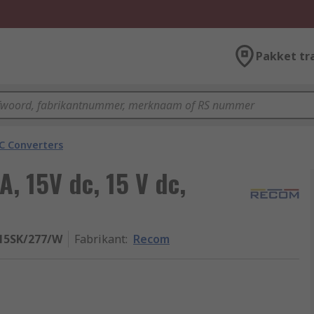
Pakket tr
C Converters
, 15V dc, 15 V dc,
15SK/277/W
Fabrikant
:
Recom