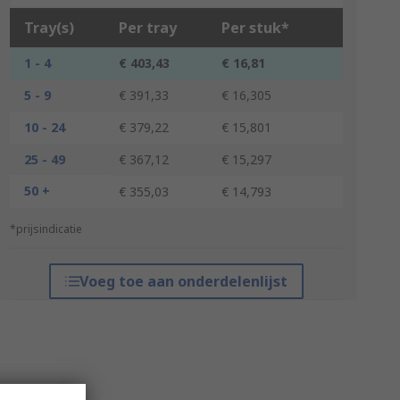
Tray(s)
Per tray
Per stuk*
1 - 4
€ 403,43
€ 16,81
5 - 9
€ 391,33
€ 16,305
10 - 24
€ 379,22
€ 15,801
25 - 49
€ 367,12
€ 15,297
50 +
€ 355,03
€ 14,793
*prijsindicatie
Voeg toe aan onderdelenlijst