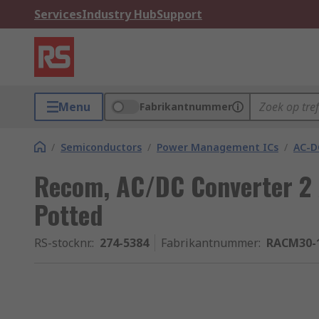
Services
Industry Hub
Support
Menu
Fabrikantnummer
/
Semiconductors
/
Power Management ICs
/
AC-D
Recom, AC/DC Converter 2 A
Potted
RS-stocknr.
:
274-5384
Fabrikantnummer
:
RACM30-