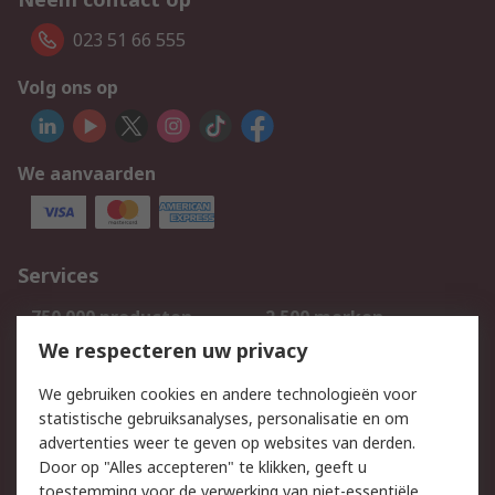
023 51 66 555
Volg ons op
We aanvaarden
Services
750.000 producten
2.500 merken
Bestellen
Inkoopoplossingen
We respecteren uw privacy
Retouren
Technisch advies
We gebruiken cookies en andere technologieën voor
Track & Trace
statistische gebruiksanalyses, personalisatie en om
advertenties weer te geven op websites van derden.
Wettelijk
Door op "Alles accepteren" te klikken, geeft u
toestemming voor de verwerking van niet-essentiële