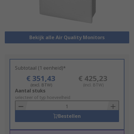
Bekijk alle Air Quality Monitors
Subtotaal (1 eenheid)*
€ 351,43
€ 425,23
(excl. BTW)
(incl. BTW)
Add
Aantal stuks
to
selecteer of typ hoeveelheid
Basket
Bestellen