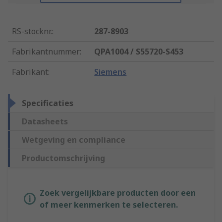
RS-stocknr.
:
287-8903
Fabrikantnummer
:
QPA1004 / S55720-S453
Fabrikant
:
Siemens
Specificaties
Datasheets
Wetgeving en compliance
Productomschrijving
Zoek vergelijkbare producten door een
of meer kenmerken te selecteren.