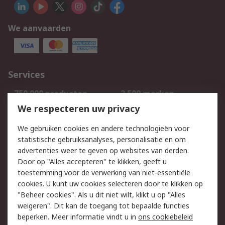
We aanvaarden
Services
750.000 producten
2.500 merken
Bestellen
Inkoopoplossingen
We respecteren uw privacy
Retouren
Technisch advies
We gebruiken cookies en andere technologieën voor
Track & Trace
statistische gebruiksanalyses, personalisatie en om
advertenties weer te geven op websites van derden.
Wettelijk
Door op "Alles accepteren" te klikken, geeft u
toestemming voor de verwerking van niet-essentiële
Cookiebeleid
Email veiligheid
cookies. U kunt uw cookies selecteren door te klikken op
Privacybeleid
Websitevoorwaarden
"Beheer cookies". Als u dit niet wilt, klikt u op "Alles
weigeren". Dit kan de toegang tot bepaalde functies
Algemene
beperken. Meer informatie vindt u in
ons cookiebeleid
verkoopvoorwaarden