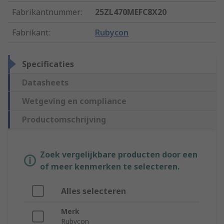
Fabrikantnummer
:
25ZL470MEFC8X20
Fabrikant
:
Rubycon
Specificaties
Datasheets
Wetgeving en compliance
Productomschrijving
Zoek vergelijkbare producten door een
of meer kenmerken te selecteren.
Alles selecteren
Merk
Rubycon