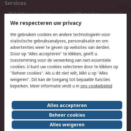
Services
750.000 producten
2.500 merken
Bestellen
Inkoopoplossingen
We respecteren uw privacy
Retouren
Technisch advies
We gebruiken cookies en andere technologieën voor
Track & Trace
statistische gebruiksanalyses, personalisatie en om
advertenties weer te geven op websites van derden.
Wettelijk
Door op "Alles accepteren" te klikken, geeft u
toestemming voor de verwerking van niet-essentiële
Cookiebeleid
Email veiligheid
cookies. U kunt uw cookies selecteren door te klikken op
Privacybeleid
Websitevoorwaarden
"Beheer cookies". Als u dit niet wilt, klikt u op "Alles
weigeren". Dit kan de toegang tot bepaalde functies
Algemene
beperken. Meer informatie vindt u in
ons cookiebeleid
verkoopvoorwaarden
Over RS
Alles accepteren
RS Group
Over ons
Beheer cookies
RS wereldwijd
Werken bij RS
Alles weigeren
ESG