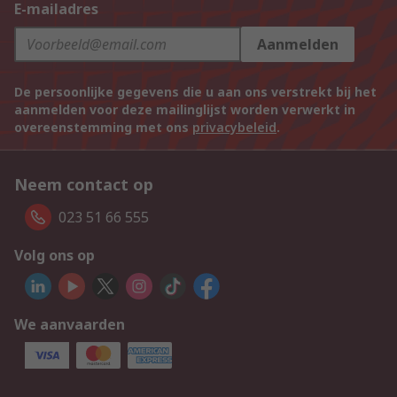
E-mailadres
Aanmelden
De persoonlijke gegevens die u aan ons verstrekt bij het
aanmelden voor deze mailinglijst worden verwerkt in
overeenstemming met ons
privacybeleid
.
Neem contact op
023 51 66 555
Volg ons op
We aanvaarden