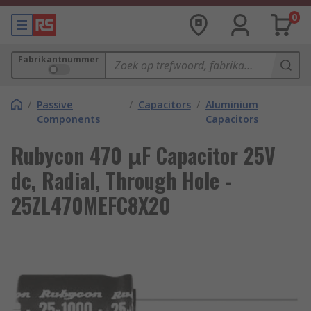
0
Fabrikantnummer
/
Passive
/
Capacitors
/
Aluminium
Components
Capacitors
Rubycon 470 μF Capacitor 25V
dc, Radial, Through Hole -
25ZL470MEFC8X20