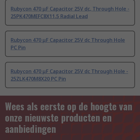
Rubycon 470 μF Capacitor 25V dc, Through Hole -
25PK470MEFC8X11.5 Radial Lead
Rubycon 470 μF Capacitor 25V dc Through Hole
PC Pin
Rubycon 470 μF Capacitor 25V dc Through Hole -
25ZLK470M8X20 PC Pin
Wees als eerste op de hoogte van
onze nieuwste producten en
aanbiedingen