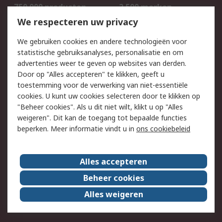
750.000 producten
2.500 merken
Bestellen
Inkoopoplossingen
We respecteren uw privacy
Retouren
Technisch advies
We gebruiken cookies en andere technologieën voor
Track & Trace
statistische gebruiksanalyses, personalisatie en om
advertenties weer te geven op websites van derden.
Wettelijk
Door op "Alles accepteren" te klikken, geeft u
toestemming voor de verwerking van niet-essentiële
Cookiebeleid
Email veiligheid
cookies. U kunt uw cookies selecteren door te klikken op
Privacybeleid
Websitevoorwaarden
"Beheer cookies". Als u dit niet wilt, klikt u op "Alles
weigeren". Dit kan de toegang tot bepaalde functies
Algemene
beperken. Meer informatie vindt u in
ons cookiebeleid
verkoopvoorwaarden
Over RS
Alles accepteren
RS Group
Over ons
Beheer cookies
RS wereldwijd
Werken bij RS
Alles weigeren
ESG