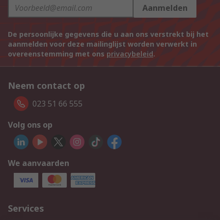
Aanmelden
De persoonlijke gegevens die u aan ons verstrekt bij het
aanmelden voor deze mailinglijst worden verwerkt in
overeenstemming met ons
privacybeleid
.
Neem contact op
023 51 66 555
Volg ons op
We aanvaarden
Services