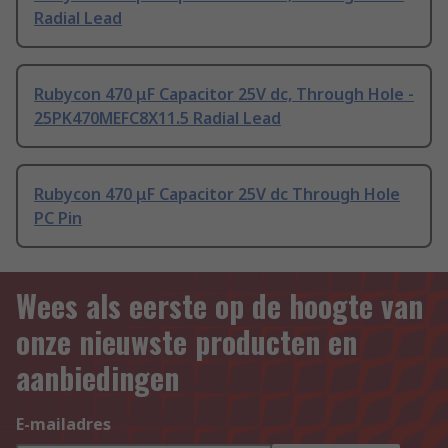
Radial Lead
Rubycon 470 μF Capacitor 25V dc, Through Hole -
25PK470MEFC8X11.5 Radial Lead
Rubycon 470 μF Capacitor 25V dc Through Hole
PC Pin
Wees als eerste op de hoogte van
onze nieuwste producten en
aanbiedingen
E-mailadres