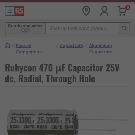
0
Fabrikantnummer
/
Passive
/
Capacitors
/
Aluminium
Components
Capacitors
Rubycon 470 μF Capacitor 25V
dc, Radial, Through Hole