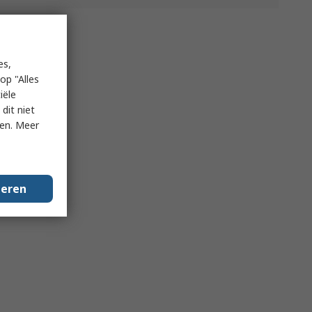
es,
op "Alles
iële
dit niet
ken. Meer
geren