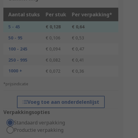
Aantal stuks
Per stuk
Per verpakking*
5 - 45
€ 0,128
€ 0,64
50 - 95
€ 0,106
€ 0,53
100 - 245
€ 0,094
€ 0,47
250 - 995
€ 0,082
€ 0,41
1000 +
€ 0,072
€ 0,36
*prijsindicatie
Voeg toe aan onderdelenlijst
Verpakkingsopties
Standaard verpakking
Productie verpakking