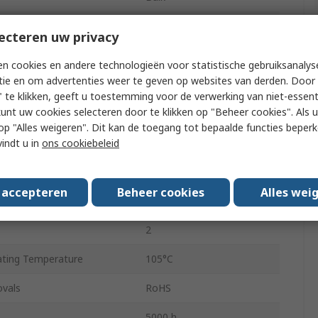
11mm
ecteren uw privacy
Polar
n cookies en andere technologieën voor statistische gebruiksanalys
tie en om advertenties weer te geven op websites van derden. Door 
11mm
 te klikken, geeft u toestemming voor de verwerking van niet-essent
kunt uw cookies selecteren door te klikken op "Beheer cookies". Als u 
ing Temperature
-40°C
 u op "Alles weigeren". Dit kan de toegang tot bepaalde functies beper
5mm
vindt u in
ons cookiebeleid
pe
Radial Lead
s accepteren
Beheer cookies
Alles wei
 Current
150mA
2
ting Temperature
105°C
ovals
RoHS
5000 h