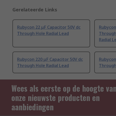
Gerelateerde Links
Rubycon 22 μF Capacitor 50V dc
Rubycon 
Through Hole Radial Lead
Through
Radial L
Rubycon 220 μF Capacitor 50V dc
Rubycon 
Through Hole Radial Lead
Through
Wees als eerste op de hoogte va
onze nieuwste producten en
aanbiedingen