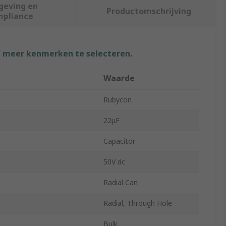
geving en
Productomschrijving
mpliance
f meer kenmerken te selecteren.
Waarde
Rubycon
22μF
Capacitor
50V dc
Radial Can
Radial, Through Hole
Bulk