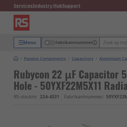
Services
Industry Hub
Support
Menu
Fabrikantnummer
/
Passive Components
/
Capacitors
/
Aluminium Ca
Rubycon 22 μF Capacitor 5
Hole - 50YXF22M5X11 Radia
RS-stocknr.
:
224-4331
Fabrikantnummer
:
50YXF22