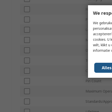
Height
We resp
Polarity
We gebruike
personalisa
Length
accepteren"
cookies. U 
Minimum Operat
wilt, klikt
Diameter
informatie 
Termination Ty
Alle
Capacitor Ripple
Pin Count
Maximum Opera
Standards/Appr
Lifetime