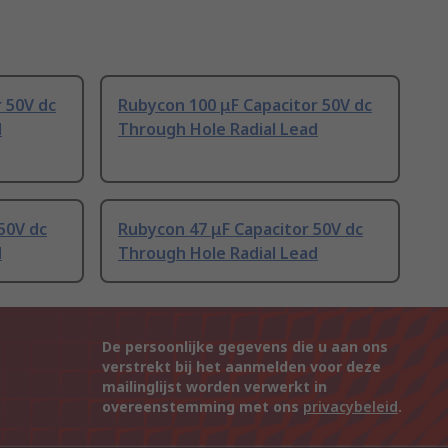
 50V dc
Rubycon 100 μF Capacitor 50V dc
d
Through Hole Radial Lead
50V dc
Rubycon 47 μF Capacitor 50V dc
d
Through Hole Radial Lead
De persoonlijke gegevens die u aan ons
verstrekt bij het aanmelden voor deze
mailinglijst worden verwerkt in
overeenstemming met ons
privacybeleid
.