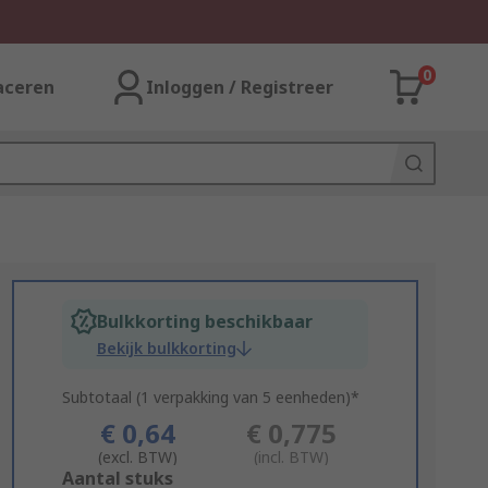
0
aceren
Inloggen / Registreer
Bulkkorting beschikbaar
Bekijk bulkkorting
Subtotaal (1 verpakking van 5 eenheden)*
€ 0,64
€ 0,775
(excl. BTW)
(incl. BTW)
Add
Aantal stuks