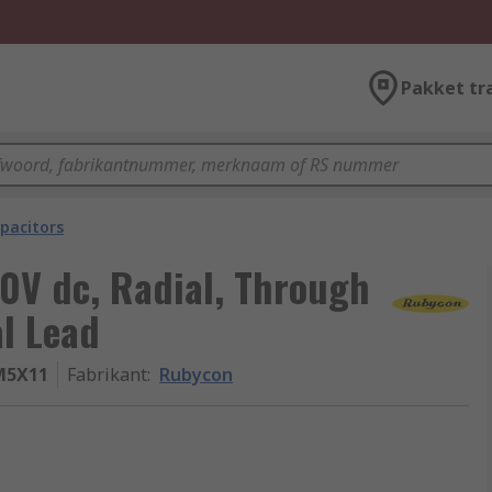
Pakket tr
pacitors
0V dc, Radial, Through
l Lead
M5X11
Fabrikant
:
Rubycon