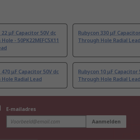
22 μF Capacitor 50V dc
Rubycon 330 μF Capacitor
 Hole - 50PK22MEFC5X11
Through Hole Radial Lea
ead
470 μF Capacitor 50V dc
Rubycon 10 μF Capacitor 
 Hole Radial Lead
Through Hole Radial Lea
n
E-mailadres
Aanmelden