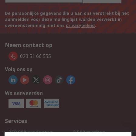
De persoonlijke gegevens die u aan ons verstrekt bij het
aanmelden voor deze mailinglijst worden verwerkt in
overeenstemming met ons
privacybeleid
.
Neem contact op
023 51 66 555
Volg ons op
We aanvaarden
Services
750.000 producten
2.500 merken