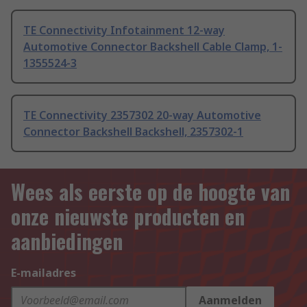
TE Connectivity Infotainment 12-way
Automotive Connector Backshell Cable Clamp, 1-
1355524-3
TE Connectivity 2357302 20-way Automotive
Connector Backshell Backshell, 2357302-1
Wees als eerste op de hoogte van
onze nieuwste producten en
aanbiedingen
E-mailadres
Aanmelden