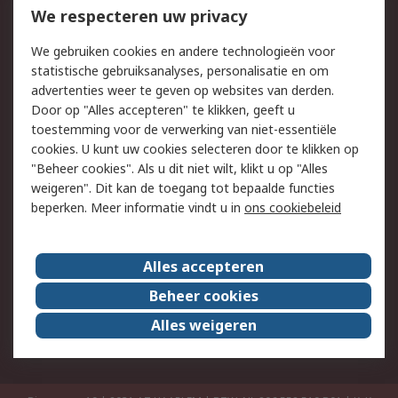
Bestellen
Inkoopoplossingen
We respecteren uw privacy
Retouren
Technisch advies
We gebruiken cookies en andere technologieën voor
Track & Trace
statistische gebruiksanalyses, personalisatie en om
advertenties weer te geven op websites van derden.
Wettelijk
Door op "Alles accepteren" te klikken, geeft u
toestemming voor de verwerking van niet-essentiële
Cookiebeleid
Email veiligheid
cookies. U kunt uw cookies selecteren door te klikken op
Privacybeleid
Websitevoorwaarden
"Beheer cookies". Als u dit niet wilt, klikt u op "Alles
weigeren". Dit kan de toegang tot bepaalde functies
Algemene
beperken. Meer informatie vindt u in
ons cookiebeleid
verkoopvoorwaarden
Over RS
Alles accepteren
RS Group
Over ons
Beheer cookies
RS wereldwijd
Werken bij RS
Alles weigeren
ESG