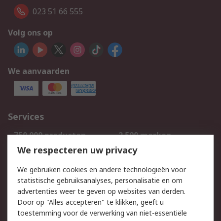
023 51 66 555
Volg ons op
We aanvaarden
Services
750.000 producten
2.500 merken
Bestellen
Inkoopoplossingen
We respecteren uw privacy
Retouren
Technisch advies
We gebruiken cookies en andere technologieën voor
Track & Trace
statistische gebruiksanalyses, personalisatie en om
advertenties weer te geven op websites van derden.
Wettelijk
Door op "Alles accepteren" te klikken, geeft u
toestemming voor de verwerking van niet-essentiële
Cookiebeleid
Email veiligheid