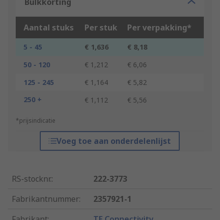
Bulkkorting
Aantal stuks
Per stuk
Per verpakking*
5 - 45
€ 1,636
€ 8,18
50 - 120
€ 1,212
€ 6,06
125 - 245
€ 1,164
€ 5,82
250 +
€ 1,112
€ 5,56
*prijsindicatie
Voeg toe aan onderdelenlijst
RS-stocknr.
:
222-3773
Fabrikantnummer
:
2357921-1
Fabrikant
:
TE Connectivity