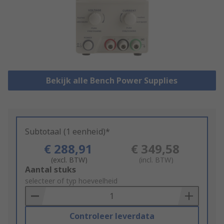
Bekijk alle Bench Power Supplies
Subtotaal (1 eenheid)*
€ 288,91
€ 349,58
(excl. BTW)
(incl. BTW)
Add
Aantal stuks
to
selecteer of typ hoeveelheid
Basket
Controleer leverdata