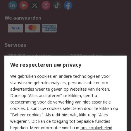
We aanvaarden
Services
750.000 producten
2.500 merken
Bestellen
Inkoopoplossingen
We respecteren uw privacy
Retouren
Technisch advies
We gebruiken cookies en andere technologieën voor
Track & Trace
statistische gebruiksanalyses, personalisatie en om
advertenties weer te geven op websites van derden.
Wettelijk
Door op "Alles accepteren" te klikken, geeft u
toestemming voor de verwerking van niet-essentiële
Cookiebeleid
Email veiligheid
cookies. U kunt uw cookies selecteren door te klikken op
Privacybeleid
Websitevoorwaarden
"Beheer cookies". Als u dit niet wilt, klikt u op "Alles
weigeren". Dit kan de toegang tot bepaalde functies
Algemene
beperken. Meer informatie vindt u in
ons cookiebeleid
verkoopvoorwaarden