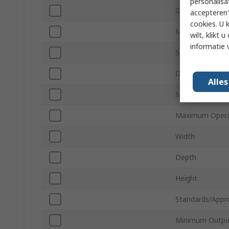
personalisa
Output Type
accepteren"
cookies. U 
Maximum Supply
wilt, klikt
informatie 
Supported Numb
Digital/Analogu
Alle
Minimum Opera
Maximum Opera
Width
Depth
Height
Standards/Appr
Minimum Outpu