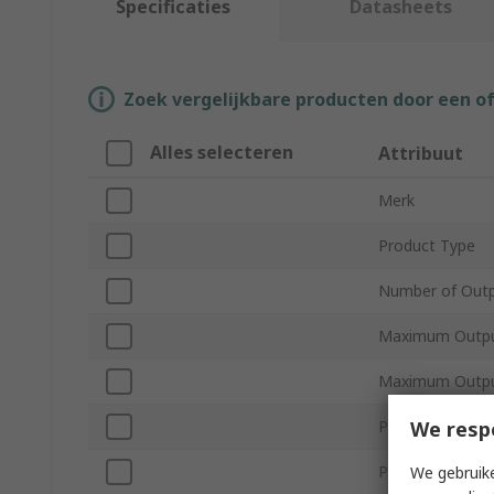
Specificaties
Datasheets
Zoek vergelijkbare producten door een o
Alles selecteren
Attribuut
Merk
Product Type
Number of Out
Maximum Outpu
Maximum Outpu
We resp
Power
Plug Type
We gebruike