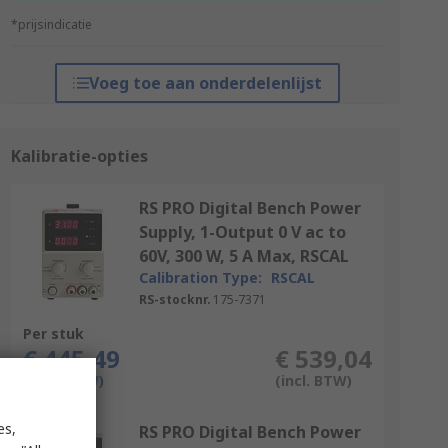
*prijsindicatie
Voeg toe aan onderdelenlijst
Kalibratie-opties
RS PRO Digital Bench Power
Supply, 1-Output 0 V ac to
60V, 300 W, 5 A Max, RSCAL
Calibration Type:
RSCAL
RS-stocknr.
175-7371
Per stuk
€ 445,49
€ 539,04
(excl. BTW)
(incl. BTW)
es,
RS PRO Digital Bench Power