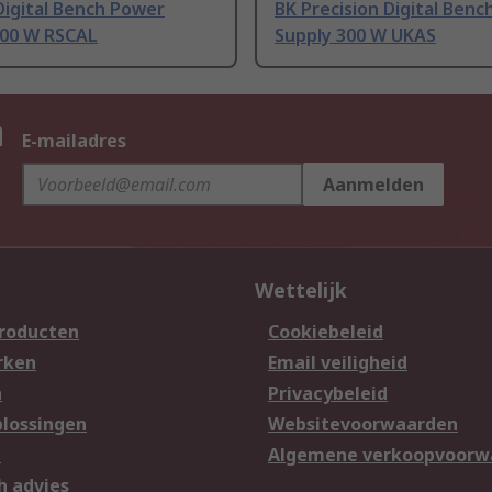
Digital Bench Power
BK Precision Digital Ben
300 W RSCAL
Supply 300 W UKAS
n
E-mailadres
Aanmelden
Wettelijk
producten
Cookiebeleid
rken
Email veiligheid
n
Privacybeleid
lossingen
Websitevoorwaarden
n
Algemene verkoopvoorw
h advies