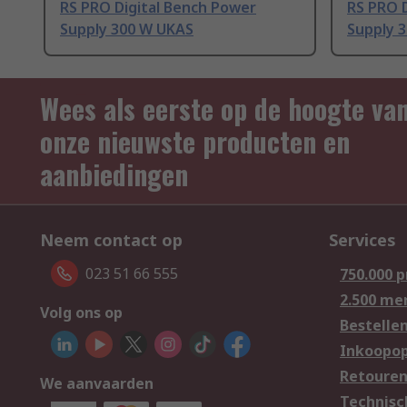
RS PRO Digital Bench Power
RS PRO 
Supply 300 W UKAS
Supply 
Wees als eerste op de hoogte va
onze nieuwste producten en
aanbiedingen
Neem contact op
Services
023 51 66 555
750.000 
2.500 me
Volg ons op
Bestelle
Inkoopop
Retoure
We aanvaarden
Technisc