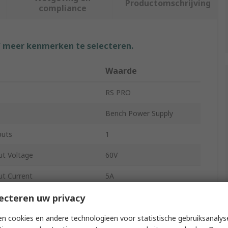
Productomschrijving
compliance
f meer kenmerken te selecteren.
Waarde
RS PRO
Bench Power Supply
puts
1
t Voltage
60V
t Current
5A
ecteren uw privacy
300W
IEC 320 C14
n cookies en andere technologieën voor statistische gebruiksanalys