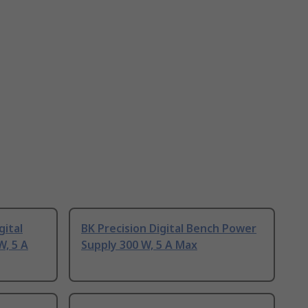
gital
BK Precision Digital Bench Power
, 5 A
Supply 300 W, 5 A Max