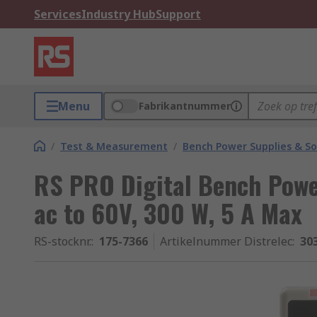
Services
Industry Hub
Support
Menu
Fabrikantnummer
/
Test & Measurement
/
Bench Power Supplies & So
RS PRO Digital Bench Powe
ac to 60V, 300 W, 5 A Max
RS-stocknr.
:
175-7366
Artikelnummer Distrelec
:
30