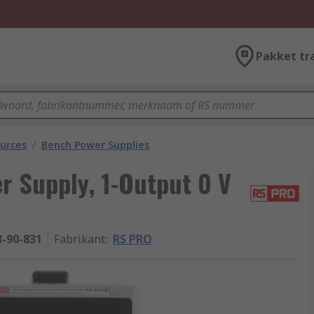
Pakket tr
urces
/
Bench Power Supplies
r Supply, 1-Output 0 V
3-90-831
Fabrikant
:
RS PRO