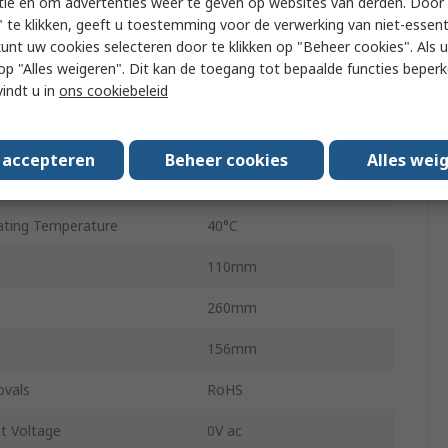
tie en om advertenties weer te geven op websites van derden. Door 
Digital
 te klikken, geeft u toestemming voor de verwerking van niet-essent
kunt uw cookies selecteren door te klikken op "Beheer cookies". Als u 
 Voltage
230V ac
 u op "Alles weigeren". Dit kan de toegang tot bepaalde functies beper
vindt u in
ons cookiebeleid
er of Displays
4
e
Digital
s accepteren
Beheer cookies
Alles wei
ting Temperature
0°C
ting Temperature
40°C
110mm
260mm
156mm
ovals
RoHS
t Voltage
0V ac