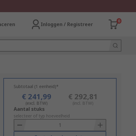
0
aceren
Inloggen / Registreer
Subtotaal (1 eenheid)*
€ 241,99
€ 292,81
(excl. BTW)
(incl. BTW)
Add
Aantal stuks
to
selecteer of typ hoeveelheid
Basket