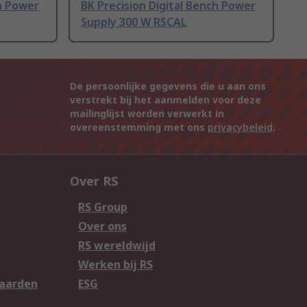
ch Power
BK Precision Digital Bench Power
Supply 300 W RSCAL
De persoonlijke gegevens die u aan ons
verstrekt bij het aanmelden voor deze
mailinglijst worden verwerkt in
overeenstemming met ons
privacybeleid
.
Over RS
RS Group
Over ons
RS wereldwijd
Werken bij RS
aarden
ESG