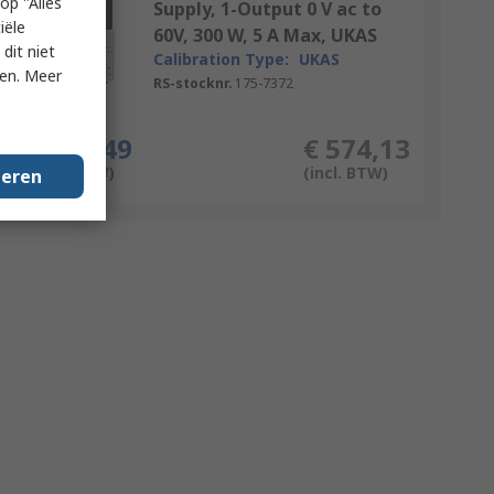
op "Alles
Supply, 1-Output 0 V ac to
iële
60V, 300 W, 5 A Max, UKAS
dit niet
Calibration Type:
UKAS
ken. Meer
RS-stocknr.
175-7372
Per stuk
€ 474,49
€ 574,13
(excl. BTW)
(incl. BTW)
geren