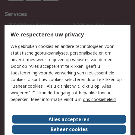
Services
750.000 producten
2.500 merken
Bestellen
Inkoopoplossingen
We respecteren uw privacy
Retouren
Technisch advies
We gebruiken cookies en andere technologieën voor
Track & Trace
statistische gebruiksanalyses, personalisatie en om
advertenties weer te geven op websites van derden.
Wettelijk
Door op "Alles accepteren" te klikken, geeft u
toestemming voor de verwerking van niet-essentiële
Cookiebeleid
Email veiligheid
cookies. U kunt uw cookies selecteren door te klikken op
Privacybeleid
Websitevoorwaarden
"Beheer cookies". Als u dit niet wilt, klikt u op "Alles
weigeren". Dit kan de toegang tot bepaalde functies
Algemene
beperken. Meer informatie vindt u in
ons cookiebeleid
verkoopvoorwaarden
Over RS
Alles accepteren
RS Group
Over ons
Beheer cookies