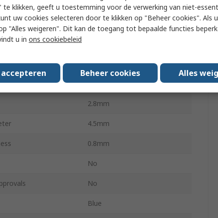
re Size mm²
1mm²
 te klikken, geeft u toestemming voor de verwerking van niet-essent
kunt uw cookies selecteren door te klikken op "Beheer cookies". Als u 
th
18mm
 u op "Alles weigeren". Dit kan de toegang tot bepaalde functies beper
vindt u in
ons cookiebeleid
re Size AWG
14AWG
re Size mm²
2.6mm²
s accepteren
Beheer cookies
Alles wei
h
9mm
2.8mm
eter
4.5mm
ness
0.8mm
No
pprovals
No
Blue