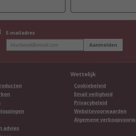
n
E-mailadres
Aanmelden
Wettelijk
producten
Cookiebeleid
rken
Email veiligheid
n
Privacybeleid
lossingen
Websitevoorwaarden
n
Algemene verkoopvoorw
h advies