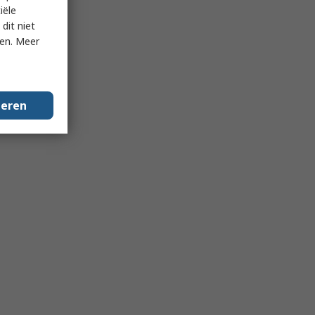
iële
dit niet
ken. Meer
geren