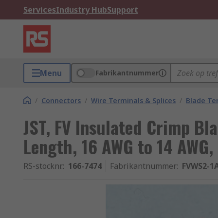
Services
Industry Hub
Support
Menu
Fabrikantnummer
/
Connectors
/
Wire Terminals & Splices
/
Blade Te
JST, FV Insulated Crimp Bl
Length, 16 AWG to 14 AWG,
RS-stocknr.
:
166-7474
Fabrikantnummer
:
FVWS2-1