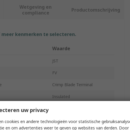
Wetgeving en
Productomschrijving
compliance
f meer kenmerken te selecteren.
Waarde
JST
FV
e
Crimp Blade Terminal
Insulated
aterial
Vinyl
ecteren uw privacy
re Size AWG
16AWG
n cookies en andere technologieën voor statistische gebruiksanalys
tie en om advertenties weer te geven op websites van derden. Door 