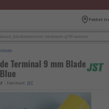
Pakket tr
rminals
ade Terminal 9 mm Blade
 Blue
AF
Fabrikant
:
JST