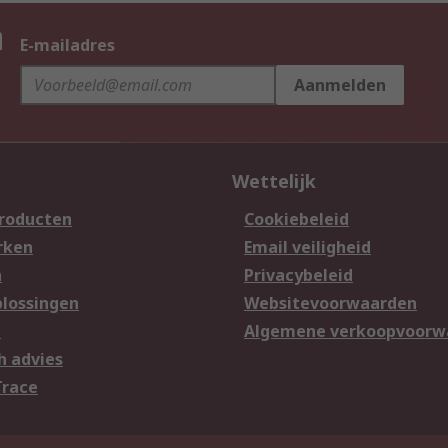
n
E-mailadres
Aanmelden
Wettelijk
producten
Cookiebeleid
rken
Email veiligheid
n
Privacybeleid
lossingen
Websitevoorwaarden
n
Algemene verkoopvoorw
h advies
Trace