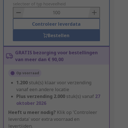
to
selecteer of typ hoeveelheid
Basket
Controleer leverdata
Bestellen
GRATIS bezorging voor bestellingen
van meer dan € 90,00
Op voorraad
1.200
stuk(s) klaar voor verzending
vanaf een andere locatie
Plus verzending
2.000
stuk(s) vanaf
27
oktober 2026
Heeft u meer nodig?
Klik op 'Controleer
leverdata' voor extra voorraad en
levertijden.