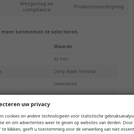
Wetgeving en
Productomschrijving
compliance
f meer kenmerken te selecteren.
Waarde
RS PRO
e
Crimp Blade Terminal
Uninsulated
re Size AWG
12AWG
ecteren uw privacy
re Size mm²
4mm²
n cookies en andere technologieën voor statistische gebruiksanalys
re Size AWG
10AWG
tie en om advertenties weer te geven op websites van derden. Door 
 te klikken, geeft u toestemming voor de verwerking van niet-essent
re Size mm²
6mm²