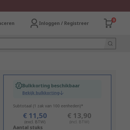
0
aceren
Inloggen / Registreer
Bulkkorting beschikbaar
Bekijk bulkkorting
Subtotaal (1 zak van 100 eenheden)*
€ 11,50
€ 13,90
(excl. BTW)
(incl. BTW)
Add
Aantal stuks