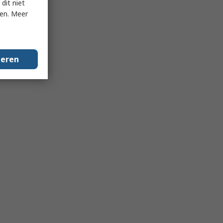
dit niet
ken. Meer
geren