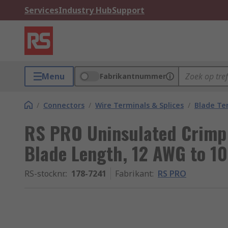
Services
Industry Hub
Support
Menu
Fabrikantnummer
/
Connectors
/
Wire Terminals & Splices
/
Blade Te
RS PRO Uninsulated Crimp
Blade Length, 12 AWG to 1
RS-stocknr.
:
178-7241
Fabrikant
:
RS PRO