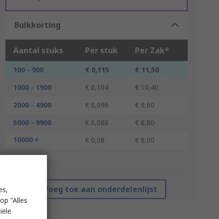
Bulkkorting
Aantal stuks
Per stuk
Per Zak*
100 - 900
€ 0,115
€ 11,50
1000 - 1900
€ 0,104
€ 10,40
2000 - 4900
€ 0,096
€ 9,60
5000 - 9900
€ 0,088
€ 8,80
10000 +
€ 0,08
€ 8,00
*prijsindicatie
Voeg toe aan onderdelenlijst
es,
op "Alles
iële