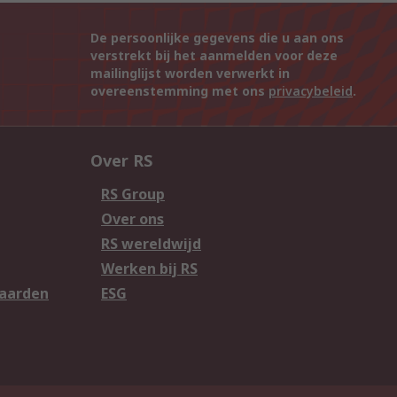
De persoonlijke gegevens die u aan ons
verstrekt bij het aanmelden voor deze
mailinglijst worden verwerkt in
overeenstemming met ons
privacybeleid
.
Over RS
RS Group
Over ons
RS wereldwijd
Werken bij RS
aarden
ESG