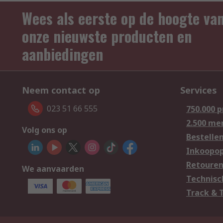
Wees als eerste op de hoogte va
onze nieuwste producten en
aanbiedingen
Neem contact op
Services
023 51 66 555
750.000 
2.500 me
Volg ons op
Bestelle
Inkoopop
Retoure
We aanvaarden
Technisc
Track & 