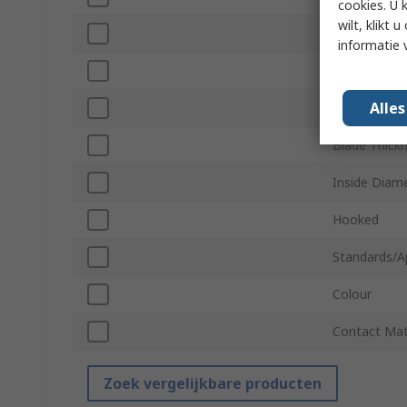
cookies. U 
wilt, klikt
Overall Leng
informatie 
Blade Lengt
Alle
Blade Width
Blade Thick
Inside Diam
Hooked
Standards/A
Colour
Contact Mat
Zoek vergelijkbare producten