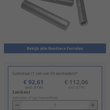
Bekijk alle Bootlace Ferrules
Subtotaal (1 zak van 50 eenheden)*
€ 92,61
€ 112,06
(excl. BTW)
(incl. BTW)
Add
Zak(ken)
to
selecteer of typ hoeveelheid
Basket