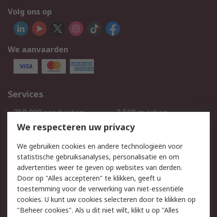
Volg ons op
We aanvaarden
Services
750.000 producten
2.500 merken
Bestellen
Inkoopoplossingen
We respecteren uw privacy
Retouren
Technisch advies
We gebruiken cookies en andere technologieën voor
Track & Trace
statistische gebruiksanalyses, personalisatie en om
advertenties weer te geven op websites van derden.
Wettelijk
Door op "Alles accepteren" te klikken, geeft u
toestemming voor de verwerking van niet-essentiële
Cookiebeleid
Email veiligheid
cookies. U kunt uw cookies selecteren door te klikken op
Privacybeleid
Websitevoorwaarden
"Beheer cookies". Als u dit niet wilt, klikt u op "Alles