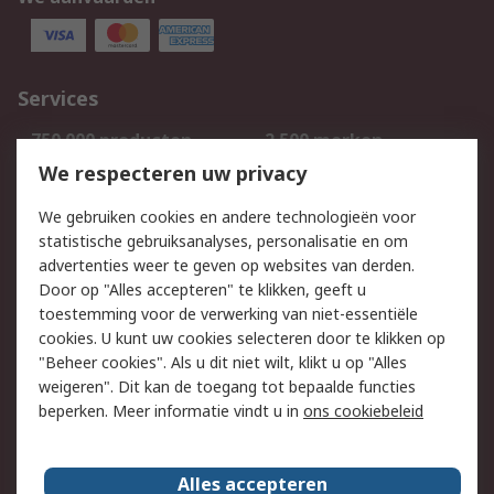
Services
750.000 producten
2.500 merken
Bestellen
Inkoopoplossingen
We respecteren uw privacy
Retouren
Technisch advies
We gebruiken cookies en andere technologieën voor
Track & Trace
statistische gebruiksanalyses, personalisatie en om
advertenties weer te geven op websites van derden.
Wettelijk
Door op "Alles accepteren" te klikken, geeft u
toestemming voor de verwerking van niet-essentiële
Cookiebeleid
Email veiligheid
cookies. U kunt uw cookies selecteren door te klikken op
Privacybeleid
Websitevoorwaarden
"Beheer cookies". Als u dit niet wilt, klikt u op "Alles
weigeren". Dit kan de toegang tot bepaalde functies
Algemene
beperken. Meer informatie vindt u in
ons cookiebeleid
verkoopvoorwaarden
Over RS
Alles accepteren