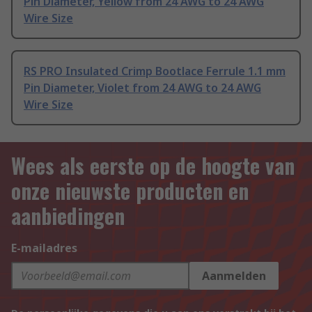
Pin Diameter, Yellow from 24 AWG to 24 AWG
Wire Size
RS PRO Insulated Crimp Bootlace Ferrule 1.1 mm
Pin Diameter, Violet from 24 AWG to 24 AWG
Wire Size
Wees als eerste op de hoogte van
onze nieuwste producten en
aanbiedingen
E-mailadres
Aanmelden