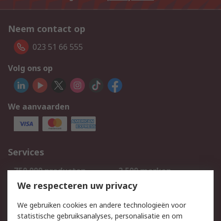
Neem contact op
023 51 66 555
Volg ons op
We aanvaarden
Services
750.000 producten
2.500 merken
Bestellen
Inkoopoplossingen
We respecteren uw privacy
Retouren
Technisch advies
We gebruiken cookies en andere technologieën voor
Track & Trace
statistische gebruiksanalyses, personalisatie en om