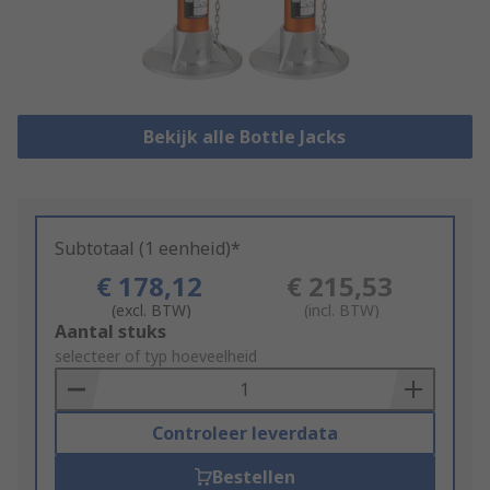
Bekijk alle Bottle Jacks
Subtotaal (1 eenheid)*
€ 178,12
€ 215,53
(excl. BTW)
(incl. BTW)
Add
Aantal stuks
to
selecteer of typ hoeveelheid
Basket
Controleer leverdata
Bestellen