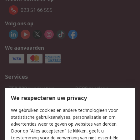
023 51 66 555
Volg ons op
We aanvaarden
Services
750.000 producten
2.500 merken
Bestellen
Inkoopoplossingen
We respecteren uw privacy
Retouren
Technisch advies
We gebruiken cookies en andere technologieën voor
Track & Trace
statistische gebruiksanalyses, personalisatie en om
advertenties weer te geven op websites van derden.
Wettelijk
Door op "Alles accepteren" te klikken, geeft u
toestemming voor de verwerking van niet-essentiële