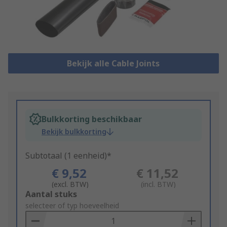
Bekijk alle Cable Joints
Bulkkorting beschikbaar
Bekijk bulkkorting
Subtotaal (1 eenheid)*
€ 9,52
€ 11,52
(excl. BTW)
(incl. BTW)
Add
Aantal stuks
to
selecteer of typ hoeveelheid
Basket