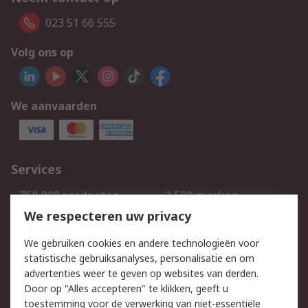
023 51 66 555
Volg ons op
We aanvaarden
Services
750.000 producten
2.500 merken
Bestellen
Inkoopoplossingen
We respecteren uw privacy
Retouren
Technisch advies
We gebruiken cookies en andere technologieën voor
Track & Trace
statistische gebruiksanalyses, personalisatie en om
advertenties weer te geven op websites van derden.
Wettelijk
Door op "Alles accepteren" te klikken, geeft u
toestemming voor de verwerking van niet-essentiële