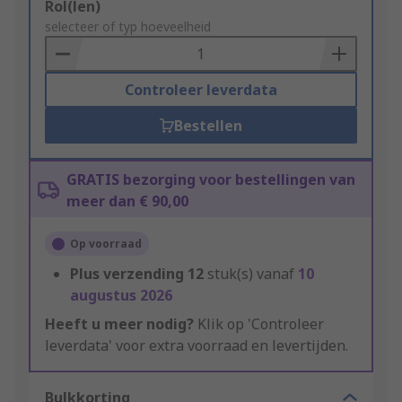
Add
Rol(len)
to
selecteer of typ hoeveelheid
Basket
Controleer leverdata
Bestellen
GRATIS bezorging voor bestellingen van
meer dan € 90,00
Op voorraad
Plus verzending
12
stuk(s) vanaf
10
augustus 2026
Heeft u meer nodig?
Klik op 'Controleer
leverdata' voor extra voorraad en levertijden.
Bulkkorting