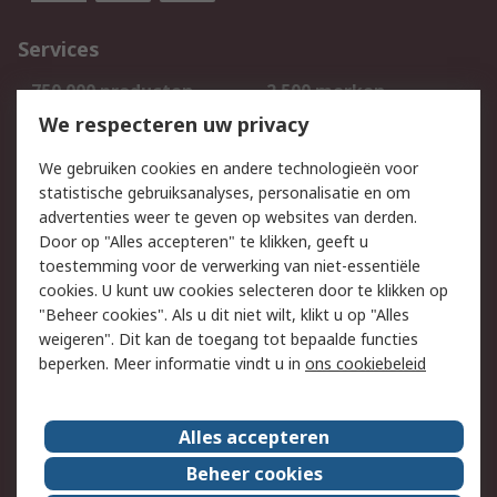
Services
750.000 producten
2.500 merken
Bestellen
Inkoopoplossingen
We respecteren uw privacy
Retouren
Technisch advies
We gebruiken cookies en andere technologieën voor
Track & Trace
statistische gebruiksanalyses, personalisatie en om
advertenties weer te geven op websites van derden.
Wettelijk
Door op "Alles accepteren" te klikken, geeft u
toestemming voor de verwerking van niet-essentiële
Cookiebeleid
Email veiligheid
cookies. U kunt uw cookies selecteren door te klikken op
Privacybeleid
Websitevoorwaarden
"Beheer cookies". Als u dit niet wilt, klikt u op "Alles
weigeren". Dit kan de toegang tot bepaalde functies
Algemene
beperken. Meer informatie vindt u in
ons cookiebeleid
verkoopvoorwaarden
Over RS
Alles accepteren
RS Group
Over ons
Beheer cookies