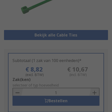
Bekijk alle Cable Ties
Subtotaal (1 zak van 100 eenheden)*
€ 8,82
€ 10,67
(excl. BTW)
(incl. BTW)
Add
Zak(ken)
to
selecteer of typ hoeveelheid
Basket
Bestellen