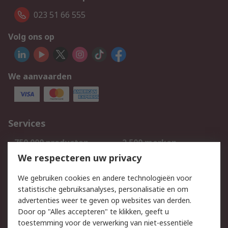
023 51 66 555
Volg ons op
We aanvaarden
Services
750.000 producten
2.500 merken
Bestellen
Inkoopoplossingen
We respecteren uw privacy
Retouren
Technisch advies
We gebruiken cookies en andere technologieën voor
Track & Trace
statistische gebruiksanalyses, personalisatie en om
advertenties weer te geven op websites van derden.
Wettelijk
Door op "Alles accepteren" te klikken, geeft u
toestemming voor de verwerking van niet-essentiële