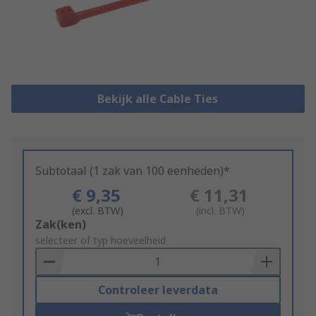
Bekijk alle Cable Ties
Subtotaal (1 zak van 100 eenheden)*
€ 9,35
€ 11,31
(excl. BTW)
(incl. BTW)
Add
Zak(ken)
to
selecteer of typ hoeveelheid
Basket
Controleer leverdata