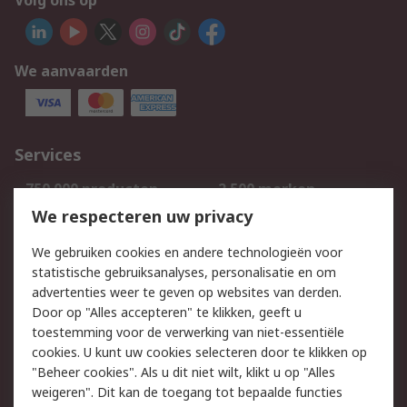
Volg ons op
We aanvaarden
Services
750.000 producten
2.500 merken
Bestellen
Inkoopoplossingen
We respecteren uw privacy
Retouren
Technisch advies
We gebruiken cookies en andere technologieën voor
Track & Trace
statistische gebruiksanalyses, personalisatie en om
advertenties weer te geven op websites van derden.
Wettelijk
Door op "Alles accepteren" te klikken, geeft u
toestemming voor de verwerking van niet-essentiële
Cookiebeleid
Email veiligheid
cookies. U kunt uw cookies selecteren door te klikken op
Privacybeleid
Websitevoorwaarden
"Beheer cookies". Als u dit niet wilt, klikt u op "Alles
weigeren". Dit kan de toegang tot bepaalde functies
Algemene