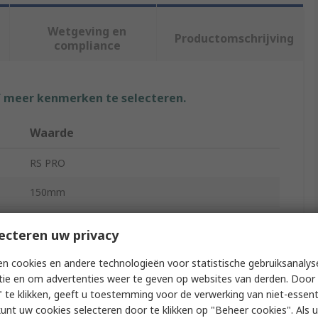
Wetgeving en
Productomschrijving
compliance
f meer kenmerken te selecteren.
Waarde
RS PRO
150mm
Cable Tie
ecteren uw privacy
3.6mm
n cookies en andere technologieën voor statistische gebruiksanalys
tie en om advertenties weer te geven op websites van derden. Door 
Natural
 te klikken, geeft u toestemming voor de verwerking van niet-essent
Polyamide 66
kunt uw cookies selecteren door te klikken op "Beheer cookies". Als u 