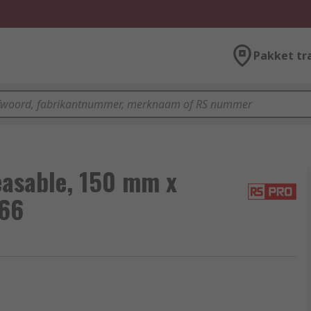
Pakket tr
easable, 150 mm x
 66