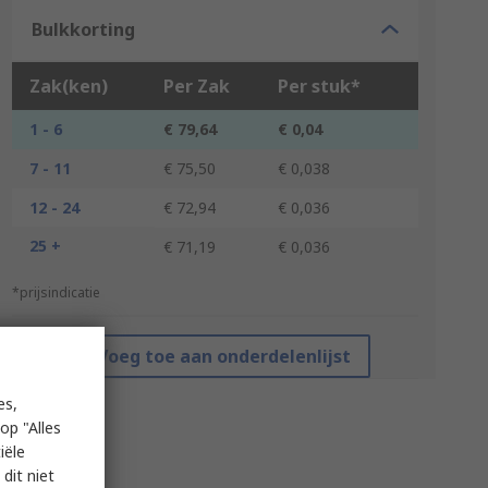
Bulkkorting
Zak(ken)
Per Zak
Per stuk*
1 - 6
€ 79,64
€ 0,04
7 - 11
€ 75,50
€ 0,038
12 - 24
€ 72,94
€ 0,036
25 +
€ 71,19
€ 0,036
*prijsindicatie
Voeg toe aan onderdelenlijst
es,
op "Alles
iële
dit niet