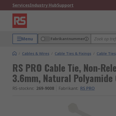
Services
Industry Hub
Support
Menu
Fabrikantnummer
/
Cables & Wires
/
Cable Ties & Fixings
/
Cable Ties
RS PRO Cable Tie, Non-Rel
3.6mm, Natural Polyamide
RS-stocknr.
:
269-9008
Fabrikant
:
RS PRO