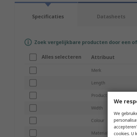
Specificaties
Datasheets
Zoek vergelijkbare producten door een o
Alles selecteren
Attribuut
Merk
Length
Product Type
We resp
Width
We gebruike
personalisa
Colour
accepteren"
Material
cookies. U 