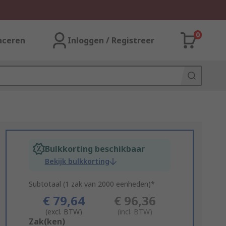
0
aceren
Inloggen / Registreer
Bulkkorting beschikbaar
Bekijk bulkkorting
Subtotaal (1 zak van 2000 eenheden)*
€ 79,64
€ 96,36
(excl. BTW)
(incl. BTW)
Add
Zak(ken)