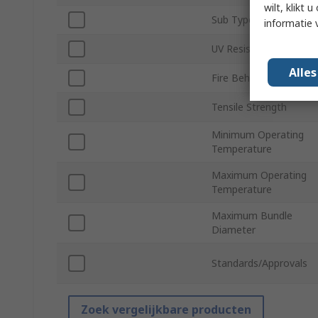
wilt, klikt
Sub Type
informatie 
UV Resistant
Alle
Fire Behaviour
Tensile Strength
Minimum Operating
Temperature
Maximum Operating
Temperature
Maximum Bundle
Diameter
Standards/Approvals
Zoek vergelijkbare producten