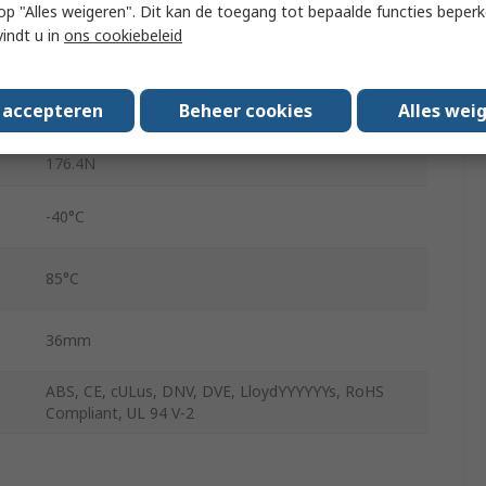
 u op "Alles weigeren". Dit kan de toegang tot bepaalde functies beper
Non-Releasable
vindt u in
ons cookiebeleid
No
s accepteren
Beheer cookies
Alles wei
Flame Retardant
176.4N
-40°C
85°C
36mm
ABS, CE, cULus, DNV, DVE, LloydYYYYYYs, RoHS
Compliant, UL 94 V-2