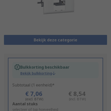
Bekijk deze categorie
Bulkkorting beschikbaar
Bekijk bulkkorting
Subtotaal (1 eenheid)*
€ 7,06
€ 8,54
(excl. BTW)
(incl. BTW)
Add
Aantal stuks
to
selecteer of typ hoeveelheid