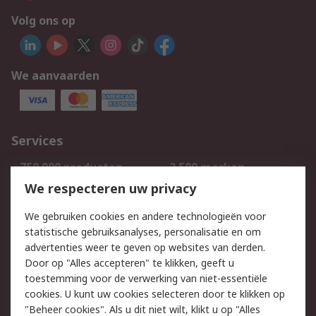
Volg ons op
We aanvaarden
Services
750.000 producten
2.500 merken
Bestellen
Inkoopoplossingen
We respecteren uw privacy
Retouren
Technisch advies
We gebruiken cookies en andere technologieën voor
Track & Trace
statistische gebruiksanalyses, personalisatie en om
advertenties weer te geven op websites van derden.
Wettelijk
Door op "Alles accepteren" te klikken, geeft u
toestemming voor de verwerking van niet-essentiële
Cookiebeleid
Email veiligheid
cookies. U kunt uw cookies selecteren door te klikken op
Privacybeleid
Websitevoorwaarden
"Beheer cookies". Als u dit niet wilt, klikt u op "Alles