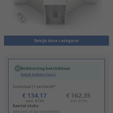
Bekijk deze categorie
Bulkkorting beschikbaar
Bekijk bulkkorting
Subtotaal (1 eenheid)*
€ 134,17
€ 162,35
(excl. BTW)
(incl. BTW)
Add
Aantal stuks
to
selecteer of typ hoeveelheid