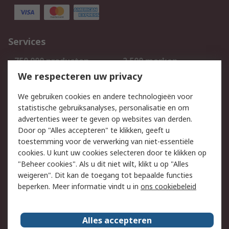
Services
750.000 producten
2.500 merken
Bestellen
Inkoopoplossingen
We respecteren uw privacy
Retouren
Technisch advies
We gebruiken cookies en andere technologieën voor
Track & Trace
statistische gebruiksanalyses, personalisatie en om
advertenties weer te geven op websites van derden.
Wettelijk
Door op "Alles accepteren" te klikken, geeft u
toestemming voor de verwerking van niet-essentiële
Cookiebeleid
Email veiligheid
cookies. U kunt uw cookies selecteren door te klikken op
Privacybeleid
Websitevoorwaarden
"Beheer cookies". Als u dit niet wilt, klikt u op "Alles
weigeren". Dit kan de toegang tot bepaalde functies
Algemene
beperken. Meer informatie vindt u in
ons cookiebeleid
verkoopvoorwaarden
Over RS
Alles accepteren