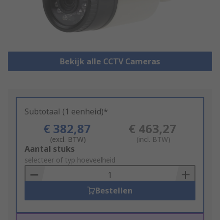
Bekijk alle CCTV Cameras
Subtotaal (1 eenheid)*
€ 382,87
€ 463,27
(excl. BTW)
(incl. BTW)
Add
Aantal stuks
to
selecteer of typ hoeveelheid
Basket
Bestellen