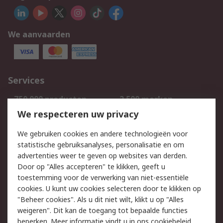
We aanvaarden
Services
750.000 producten
2.500 merken
Bestellen
Inkoopoplossingen
We respecteren uw privacy
Retouren
Technisch advies
We gebruiken cookies en andere technologieën voor
Track & Trace
statistische gebruiksanalyses, personalisatie en om
advertenties weer te geven op websites van derden.
Wettelijk
Door op "Alles accepteren" te klikken, geeft u
toestemming voor de verwerking van niet-essentiële
Cookiebeleid
Email veiligheid
cookies. U kunt uw cookies selecteren door te klikken op
Privacybeleid
Websitevoorwaarden
"Beheer cookies". Als u dit niet wilt, klikt u op "Alles
weigeren". Dit kan de toegang tot bepaalde functies
Algemene
beperken. Meer informatie vindt u in
ons cookiebeleid