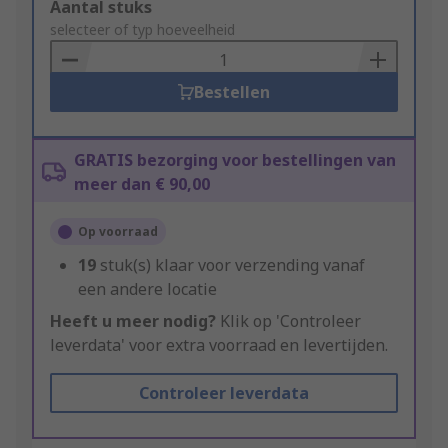
Add
Aantal stuks
to
selecteer of typ hoeveelheid
Basket
Bestellen
GRATIS bezorging voor bestellingen van
meer dan € 90,00
Op voorraad
19
stuk(s) klaar voor verzending vanaf
een andere locatie
Heeft u meer nodig?
Klik op 'Controleer
leverdata' voor extra voorraad en levertijden.
Controleer leverdata