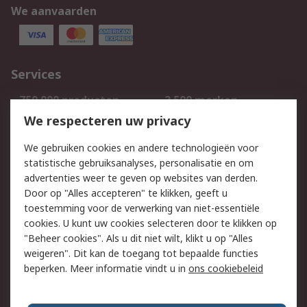
We aanvaarden
Services
750.000 producten
2.500 merken
Bestellen
Inkoopoplossingen
We respecteren uw privacy
Retouren
Technisch advies
We gebruiken cookies en andere technologieën voor
Track & Trace
statistische gebruiksanalyses, personalisatie en om
advertenties weer te geven op websites van derden.
Wettelijk
Door op "Alles accepteren" te klikken, geeft u
toestemming voor de verwerking van niet-essentiële
Cookiebeleid
Email veiligheid
cookies. U kunt uw cookies selecteren door te klikken op
Privacybeleid
Websitevoorwaarden
"Beheer cookies". Als u dit niet wilt, klikt u op "Alles
weigeren". Dit kan de toegang tot bepaalde functies
Algemene
beperken. Meer informatie vindt u in
ons cookiebeleid
verkoopvoorwaarden