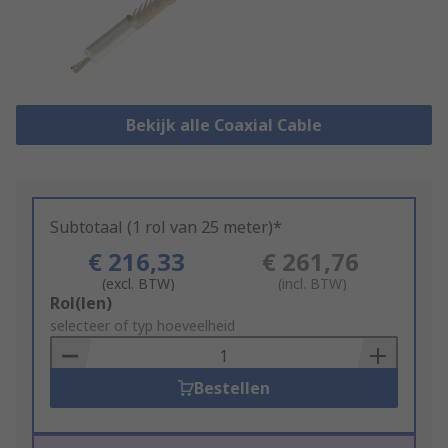
Bekijk alle Coaxial Cable
Subtotaal (1 rol van 25 meter)*
€ 216,33
€ 261,76
(excl. BTW)
(incl. BTW)
Add
Rol(len)
to
selecteer of typ hoeveelheid
Basket
Bestellen