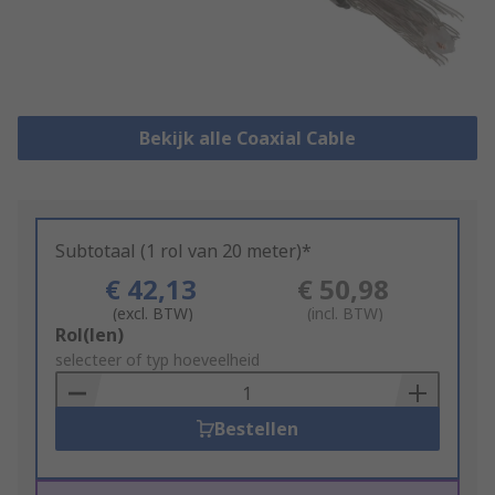
Bekijk alle Coaxial Cable
Subtotaal (1 rol van 20 meter)*
€ 42,13
€ 50,98
(excl. BTW)
(incl. BTW)
Add
Rol(len)
to
selecteer of typ hoeveelheid
Basket
Bestellen