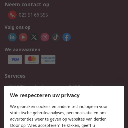
Neem contact op
023 51 66 555
Volg ons op
We aanvaarden
Services
750.000 producten
2.500 merken
Bestellen
Inkoopoplossingen
We respecteren uw privacy
Retouren
Technisch advies
We gebruiken cookies en andere technologieën voor
Track & Trace
statistische gebruiksanalyses, personalisatie en om
advertenties weer te geven op websites van derden.
Wettelijk
Door op "Alles accepteren" te klikken, geeft u