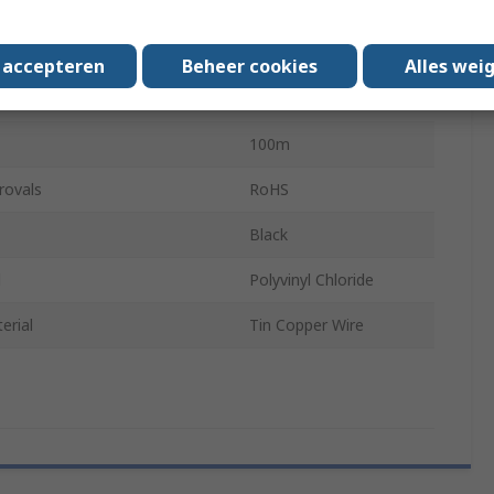
pe
Solid
ating Temperature
-25°C
s accepteren
Beheer cookies
Alles wei
ating Temperature
85°C
100m
rovals
RoHS
Black
l
Polyvinyl Chloride
erial
Tin Copper Wire