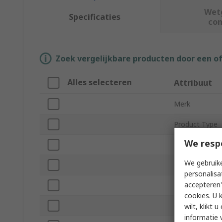
Wet
Specificaties
co
Zoek vergelijkbare producten door een o
Alles selecteren
Attribuut
Merk
Product Type
We resp
Terminated/Un
We gebruike
Coaxial Type
personalisa
accepteren"
Outside Diame
cookies. U 
Characteristi
wilt, klikt
informatie 