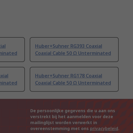
ial
Huber+Suhner RG393 Coaxial
rminated
Coaxial Cable 50 Ω Unterminated
xial
Huber+Suhner RG178 Coaxial
rminated
Coaxial Cable 50 Ω Unterminated
De persoonlijke gegevens die u aan ons
verstrekt bij het aanmelden voor deze
mailinglijst worden verwerkt in
overeenstemming met ons
privacybeleid
.