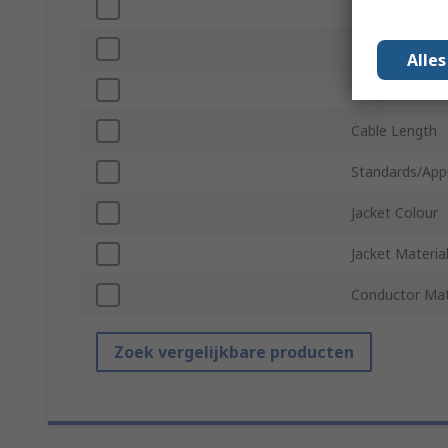
Conductor Ty
Minimum Oper
Alle
Maximum Oper
Cable Length
Standards/App
Jacket Colour
Jacket Materia
Conductor Mat
Zoek vergelijkbare producten