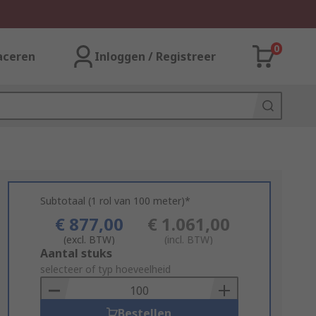
0
aceren
Inloggen / Registreer
Subtotaal (1 rol van 100 meter)*
€ 877,00
€ 1.061,00
(excl. BTW)
(incl. BTW)
Add
Aantal stuks
to
selecteer of typ hoeveelheid
Basket
Bestellen