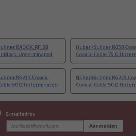
uhner RADOX_RF_58
Huber+Suhner RG58 Coax
et Black, Unterminated
Coaxial Cable 75 Ω Unte
uhner RG213 Coaxial
Huber+Suhner RG223 Coa
 Cable 50 Ω Unterminated
Coaxial Cable 50 Ω Unte
n
E-mailadres
Aanmelden