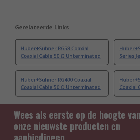
Gerelateerde Links
Huber+Suhner RG58 Coaxial
Huber+S
Coaxial Cable 50 Ω Unterminated
Series J
Huber+Suhner RG400 Coaxial
Huber+S
Coaxial Cable 50 Ω Unterminated
Coaxial
Wees als eerste op de hoogte va
onze nieuwste producten en
aanbiedingen