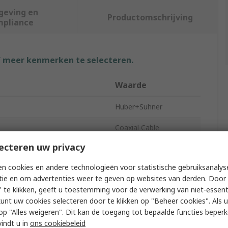
geving en
Productomschrijving
mpliance
f meer kenmerken te selecteren.
Waarde
Huber+Suhner
Coaxial Cable
ecteren uw privacy
terminated
Unterminated
n cookies en andere technologieën voor statistische gebruiksanalys
RG58
tie en om advertenties weer te geven op websites van derden. Door 
 te klikken, geeft u toestemming voor de verwerking van niet-essent
ter
5.3mm
kunt uw cookies selecteren door te klikken op "Beheer cookies". Als u 
c Impedance
50Ω
 u op "Alles weigeren". Dit kan de toegang tot bepaalde functies beper
vindt u in
ons cookiebeleid