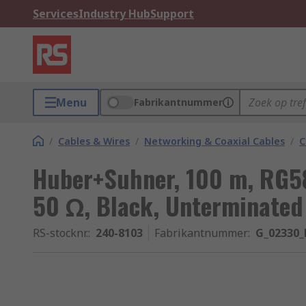
Services
Industry Hub
Support
Menu
Fabrikantnummer
/
Cables & Wires
/
Networking & Coaxial Cables
/
C
Huber+Suhner, 100 m, RG58
50 Ω, Black, Unterminated
RS-stocknr.
:
240-8103
Fabrikantnummer
:
G_02330