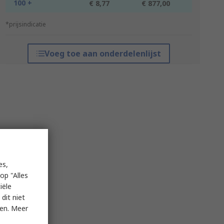
100 +
€ 8,77
€ 877,00
*prijsindicatie
Voeg toe aan onderdelenlijst
es,
op "Alles
iële
dit niet
ken. Meer