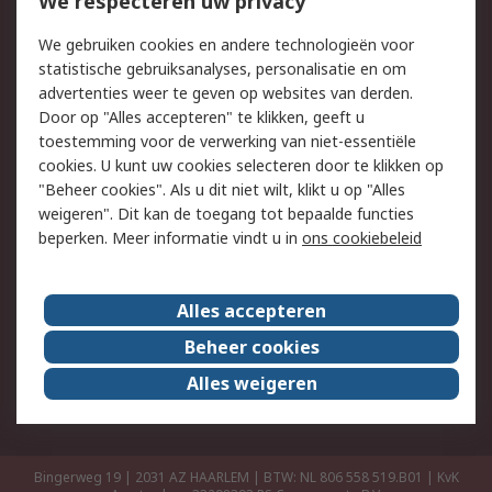
We respecteren uw privacy
Retouren
Technisch advies
We gebruiken cookies en andere technologieën voor
Track & Trace
statistische gebruiksanalyses, personalisatie en om
advertenties weer te geven op websites van derden.
Wettelijk
Door op "Alles accepteren" te klikken, geeft u
toestemming voor de verwerking van niet-essentiële
Cookiebeleid
Email veiligheid
cookies. U kunt uw cookies selecteren door te klikken op
Privacybeleid
Websitevoorwaarden
"Beheer cookies". Als u dit niet wilt, klikt u op "Alles
weigeren". Dit kan de toegang tot bepaalde functies
Algemene
beperken. Meer informatie vindt u in
ons cookiebeleid
verkoopvoorwaarden
Over RS
Alles accepteren
RS Group
Over ons
Beheer cookies
RS wereldwijd
Werken bij RS
Alles weigeren
ESG
Bingerweg 19 | 2031 AZ HAARLEM | BTW: NL 806 558 519.B01 | KvK