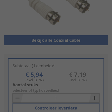
Bekijk alle Coaxial Cable
Subtotaal (1 eenheid)*
€ 5,94
€ 7,19
(excl. BTW)
(incl. BTW)
Add
Aantal stuks
to
selecteer of typ hoeveelheid
Basket
Controleer leverdata