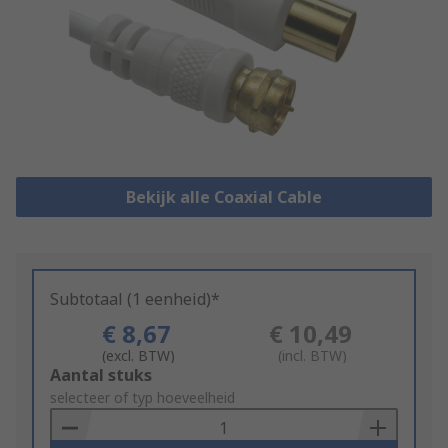
Bekijk alle Coaxial Cable
Subtotaal (1 eenheid)*
€ 8,67
€ 10,49
(excl. BTW)
(incl. BTW)
Add
Aantal stuks
to
selecteer of typ hoeveelheid
Basket