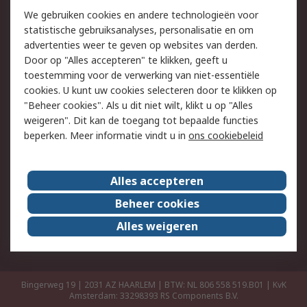
Retouren
Technisch advies
We gebruiken cookies en andere technologieën voor
Track & Trace
statistische gebruiksanalyses, personalisatie en om
advertenties weer te geven op websites van derden.
Wettelijk
Door op "Alles accepteren" te klikken, geeft u
toestemming voor de verwerking van niet-essentiële
Cookiebeleid
Email veiligheid
cookies. U kunt uw cookies selecteren door te klikken op
Privacybeleid
Websitevoorwaarden
"Beheer cookies". Als u dit niet wilt, klikt u op "Alles
weigeren". Dit kan de toegang tot bepaalde functies
Algemene
beperken. Meer informatie vindt u in
ons cookiebeleid
verkoopvoorwaarden
Over RS
Alles accepteren
RS Group
Over ons
Beheer cookies
RS wereldwijd
Werken bij RS
Alles weigeren
ESG
Bingerweg 19 | 2031 AZ HAARLEM | BTW: NL 806 558 519.B01 | KvK
Amsterdam: 33298393
RS Components B.V.