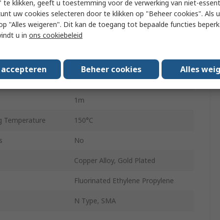
 te klikken, geeft u toestemming voor de verwerking van niet-essent
kunt uw cookies selecteren door te klikken op "Beheer cookies". Als u 
edance
50Ω
 u op "Alles weigeren". Dit kan de toegang tot bepaalde functies beper
vindt u in
ons cookiebeleid
 Temperature
-55°C
Solid
s accepteren
Beheer cookies
Alles wei
2.13 dB/m
1m
g Temperature
150°C
s
No
Copper Alloy, Gold Plated
Fluorinated Ethylene Propylene
N Type, SMA