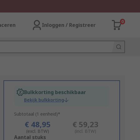
0
aceren
Inloggen / Registreer
Bulkkorting beschikbaar
Bekijk bulkkorting
Subtotaal (1 eenheid)*
€ 48,95
€ 59,23
(excl. BTW)
(incl. BTW)
Add
Aantal stuks