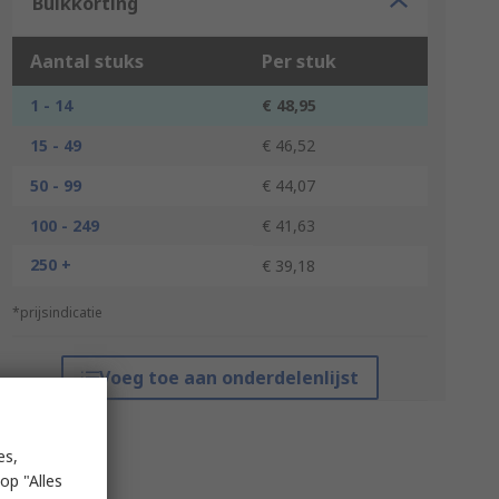
Bulkkorting
Aantal stuks
Per stuk
1 - 14
€ 48,95
15 - 49
€ 46,52
50 - 99
€ 44,07
100 - 249
€ 41,63
250 +
€ 39,18
*prijsindicatie
Voeg toe aan onderdelenlijst
es,
op "Alles