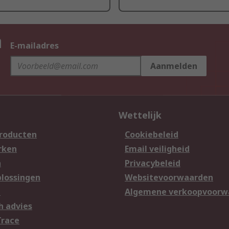
n
E-mailadres
Aanmelden
Wettelijk
producten
Cookiebeleid
rken
Email veiligheid
n
Privacybeleid
lossingen
Websitevoorwaarden
n
Algemene verkoopvoorw
h advies
Trace