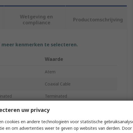
Wetgeving en
Productomschrijving
compliance
f meer kenmerken te selecteren.
Waarde
Atem
Coaxial Cable
inated
Terminated
RG142B
ecteren uw privacy
1500V
n cookies en andere technologieën voor statistische gebruiksanalys
tie en om advertenties weer te geven op websites van derden. Door 
4.95mm