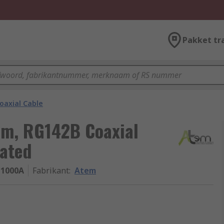
Pakket tr
oaxial Cable
1 m, RG142B Coaxial
nated
-1000A
Fabrikant
:
Atem