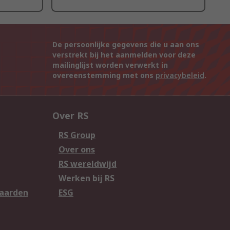
De persoonlijke gegevens die u aan ons
verstrekt bij het aanmelden voor deze
mailinglijst worden verwerkt in
overeenstemming met ons
privacybeleid
.
Over RS
RS Group
Over ons
RS wereldwijd
Werken bij RS
aarden
ESG