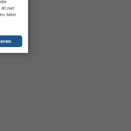
iële
dit niet
ken. Meer
geren