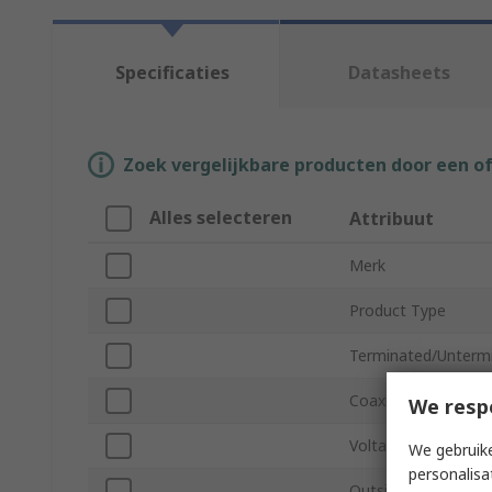
Specificaties
Datasheets
Zoek vergelijkbare producten door een o
Alles selecteren
Attribuut
Merk
Product Type
Terminated/Unterm
Coaxial Type
We resp
Voltage
We gebruike
personalisa
Outside Diameter