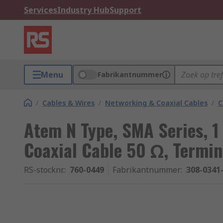
Services
Industry Hub
Support
Menu
Fabrikantnummer
/
Cables & Wires
/
Networking & Coaxial Cables
/
C
Atem N Type, SMA Series, 
Coaxial Cable 50 Ω, Termi
RS-stocknr.
:
760-0449
Fabrikantnummer
:
308-0341