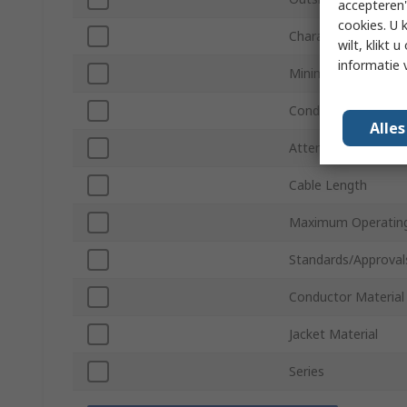
accepteren"
cookies. U 
Characteristic Imp
wilt, klikt
informatie 
Minimum Operating
Conductor Type
Alle
Attenuation
Cable Length
Maximum Operatin
Standards/Approval
Conductor Material
Jacket Material
Series