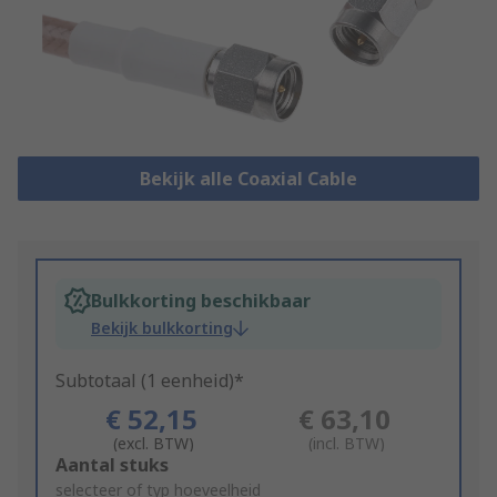
Bekijk alle Coaxial Cable
Bulkkorting beschikbaar
Bekijk bulkkorting
Subtotaal (1 eenheid)*
€ 52,15
€ 63,10
(excl. BTW)
(incl. BTW)
Add
Aantal stuks
to
selecteer of typ hoeveelheid