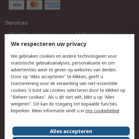
Services
750.000 producten
2.500 merken
Bestellen
Inkoopoplossingen
We respecteren uw privacy
Retouren
Technisch advies
We gebruiken cookies en andere technologieën voor
Track & Trace
statistische gebruiksanalyses, personalisatie en om
advertenties weer te geven op websites van derden.
Wettelijk
Door op "Alles accepteren" te klikken, geeft u
toestemming voor de verwerking van niet-essentiële
Cookiebeleid
Email veiligheid
cookies. U kunt uw cookies selecteren door te klikken op
Privacybeleid
Websitevoorwaarden
"Beheer cookies". Als u dit niet wilt, klikt u op "Alles
weigeren". Dit kan de toegang tot bepaalde functies
Algemene
beperken. Meer informatie vindt u in
ons cookiebeleid
verkoopvoorwaarden
Over RS
Alles accepteren