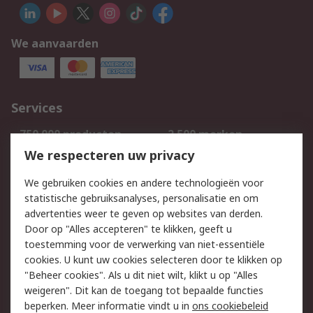
We aanvaarden
Services
750.000 producten
2.500 merken
Bestellen
Inkoopoplossingen
We respecteren uw privacy
Retouren
Technisch advies
We gebruiken cookies en andere technologieën voor
Track & Trace
statistische gebruiksanalyses, personalisatie en om
advertenties weer te geven op websites van derden.
Wettelijk
Door op "Alles accepteren" te klikken, geeft u
toestemming voor de verwerking van niet-essentiële
Cookiebeleid
Email veiligheid
cookies. U kunt uw cookies selecteren door te klikken op
Privacybeleid
Websitevoorwaarden
"Beheer cookies". Als u dit niet wilt, klikt u op "Alles
weigeren". Dit kan de toegang tot bepaalde functies
Algemene
beperken. Meer informatie vindt u in
ons cookiebeleid
verkoopvoorwaarden