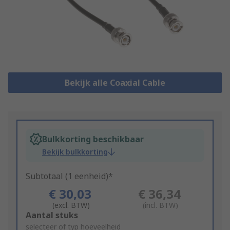
Bekijk alle Coaxial Cable
Bulkkorting beschikbaar
Bekijk bulkkorting
Subtotaal (1 eenheid)*
€ 30,03
€ 36,34
(excl. BTW)
(incl. BTW)
Add
Aantal stuks
to
selecteer of typ hoeveelheid