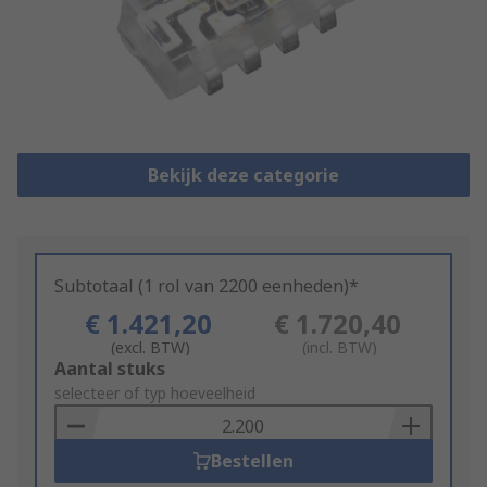
Bekijk deze categorie
Subtotaal (1 rol van 2200 eenheden)*
€ 1.421,20
€ 1.720,40
(excl. BTW)
(incl. BTW)
Add
Aantal stuks
to
selecteer of typ hoeveelheid
Basket
Bestellen