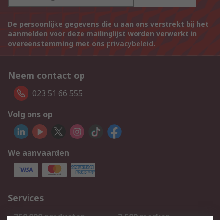
De persoonlijke gegevens die u aan ons verstrekt bij het
aanmelden voor deze mailinglijst worden verwerkt in
overeenstemming met ons
privacybeleid
.
Neem contact op
023 51 66 555
Volg ons op
We aanvaarden
Services
750.000 producten
2.500 merken