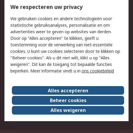
Bestellen
Inkoopoplossingen
We respecteren uw privacy
Retouren
Technisch advies
We gebruiken cookies en andere technologieën voor
Track & Trace
statistische gebruiksanalyses, personalisatie en om
advertenties weer te geven op websites van derden.
Wettelijk
Door op "Alles accepteren" te klikken, geeft u
toestemming voor de verwerking van niet-essentiële
Cookiebeleid
Email veiligheid
cookies. U kunt uw cookies selecteren door te klikken op
Privacybeleid
Websitevoorwaarden
"Beheer cookies". Als u dit niet wilt, klikt u op "Alles
weigeren". Dit kan de toegang tot bepaalde functies
Algemene
beperken. Meer informatie vindt u in
ons cookiebeleid
verkoopvoorwaarden
Over RS
Alles accepteren
RS Group
Over ons
Beheer cookies
RS wereldwijd
Werken bij RS
Alles weigeren
ESG