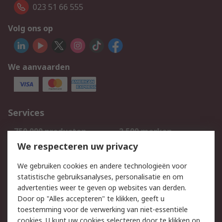
023 51 66 555
Volg ons op
We aanvaarden
Services
750.000 producten
2.500 merken
Bestellen
Inkoopoplossingen
We respecteren uw privacy
Retouren
Technisch advies
We gebruiken cookies en andere technologieën voor
Track & Trace
statistische gebruiksanalyses, personalisatie en om
advertenties weer te geven op websites van derden.
Wettelijk
Door op "Alles accepteren" te klikken, geeft u
toestemming voor de verwerking van niet-essentiële
Cookiebeleid
Email veiligheid
cookies. U kunt uw cookies selecteren door te klikken op