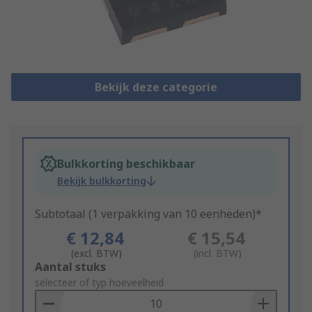
Bekijk deze categorie
Bulkkorting beschikbaar
Bekijk bulkkorting
Subtotaal (1 verpakking van 10 eenheden)*
€ 12,84
€ 15,54
(excl. BTW)
(incl. BTW)
Add
Aantal stuks
to
selecteer of typ hoeveelheid
Basket