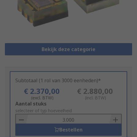
Bekijk deze categorie
Subtotaal (1 rol van 3000 eenheden)*
€ 2.370,00
€ 2.880,00
(excl. BTW)
(incl. BTW)
Add
Aantal stuks
to
selecteer of typ hoeveelheid
Basket
Bestellen