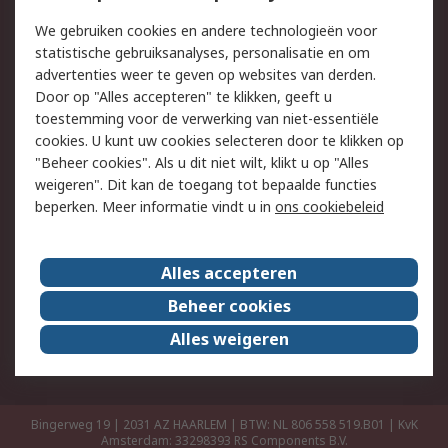
Retouren
Technisch advies
We gebruiken cookies en andere technologieën voor
Track & Trace
statistische gebruiksanalyses, personalisatie en om
advertenties weer te geven op websites van derden.
Wettelijk
Door op "Alles accepteren" te klikken, geeft u
toestemming voor de verwerking van niet-essentiële
Cookiebeleid
Email veiligheid
cookies. U kunt uw cookies selecteren door te klikken op
Privacybeleid
Websitevoorwaarden
"Beheer cookies". Als u dit niet wilt, klikt u op "Alles
weigeren". Dit kan de toegang tot bepaalde functies
Algemene
beperken. Meer informatie vindt u in
ons cookiebeleid
verkoopvoorwaarden
Over RS
Alles accepteren
RS Group
Over ons
Beheer cookies
RS wereldwijd
Werken bij RS
Alles weigeren
ESG
Bingerweg 19 | 2031 AZ HAARLEM | BTW: NL 806 558 519.B01 | KvK
Amsterdam: 33298393
RS Components B.V.