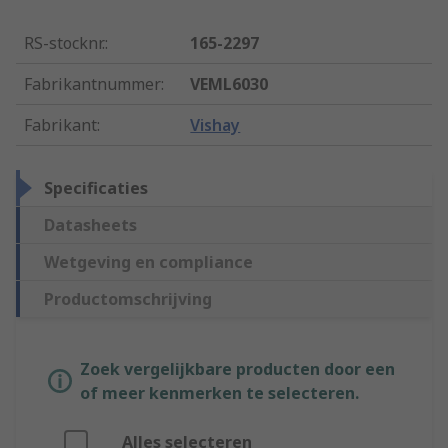
RS-stocknr.
:
165-2297
Fabrikantnummer
:
VEML6030
Fabrikant
:
Vishay
Specificaties
Datasheets
Wetgeving en compliance
Productomschrijving
Zoek vergelijkbare producten door een
of meer kenmerken te selecteren.
Alles selecteren