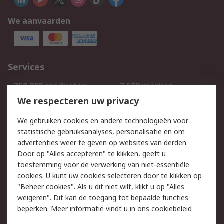
We aanvaarden
Services
750.000 producten
2.500 merken
Bestellen
Inkoopoplossingen
We respecteren uw privacy
Retouren
Technisch advies
We gebruiken cookies en andere technologieën voor
Track & Trace
statistische gebruiksanalyses, personalisatie en om
advertenties weer te geven op websites van derden.
Wettelijk
Door op "Alles accepteren" te klikken, geeft u
toestemming voor de verwerking van niet-essentiële
Cookiebeleid
Email veiligheid
cookies. U kunt uw cookies selecteren door te klikken op
Privacybeleid
Websitevoorwaarden
"Beheer cookies". Als u dit niet wilt, klikt u op "Alles
weigeren". Dit kan de toegang tot bepaalde functies
Algemene
beperken. Meer informatie vindt u in
ons cookiebeleid
verkoopvoorwaarden