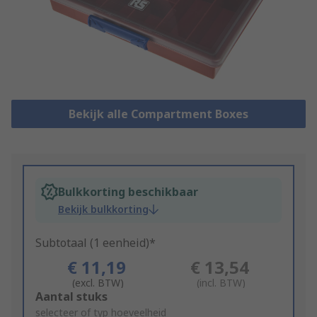
Bekijk alle Compartment Boxes
Bulkkorting beschikbaar
Bekijk bulkkorting
Subtotaal (1 eenheid)*
€ 11,19
€ 13,54
(excl. BTW)
(incl. BTW)
Add
Aantal stuks
to
selecteer of typ hoeveelheid