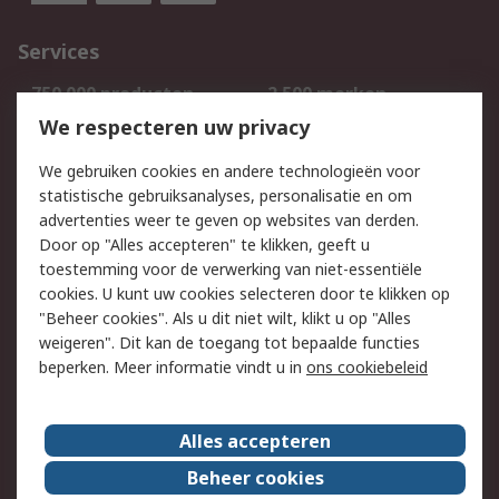
Services
750.000 producten
2.500 merken
Bestellen
Inkoopoplossingen
We respecteren uw privacy
Retouren
Technisch advies
We gebruiken cookies en andere technologieën voor
Track & Trace
statistische gebruiksanalyses, personalisatie en om
advertenties weer te geven op websites van derden.
Wettelijk
Door op "Alles accepteren" te klikken, geeft u
toestemming voor de verwerking van niet-essentiële
Cookiebeleid
Email veiligheid
cookies. U kunt uw cookies selecteren door te klikken op
Privacybeleid
Websitevoorwaarden
"Beheer cookies". Als u dit niet wilt, klikt u op "Alles
weigeren". Dit kan de toegang tot bepaalde functies
Algemene
beperken. Meer informatie vindt u in
ons cookiebeleid
verkoopvoorwaarden
Over RS
Alles accepteren
RS Group
Over ons
Beheer cookies