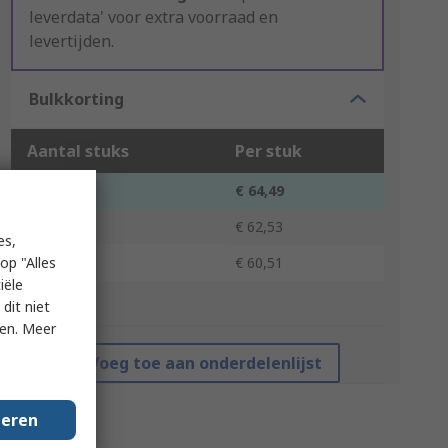
leverdata' voor extra voorraad en
levertijden.
Bulkkorting
Aantal stuks
Per stuk
1 - 4
€ 64,49
5 - 9
€ 62,53
es,
10 +
op "Alles
€ 60,51
iële
*prijsindicatie
dit niet
ken. Meer
Voeg toe aan onderdelenlijst
geren