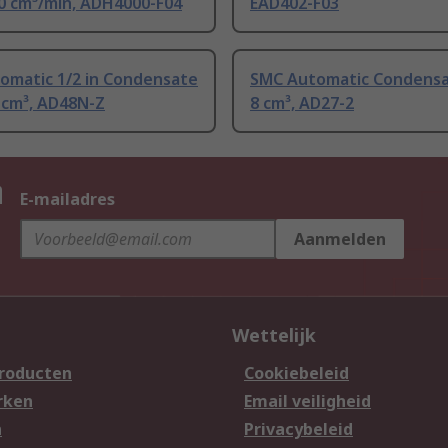
00 cm³/min, ADH4000-F04
EAD402-F03
omatic 1/2 in Condensate
SMC Automatic Condensa
 cm³, AD48N-Z
8 cm³, AD27-2
n
E-mailadres
Aanmelden
Wettelijk
producten
Cookiebeleid
rken
Email veiligheid
n
Privacybeleid