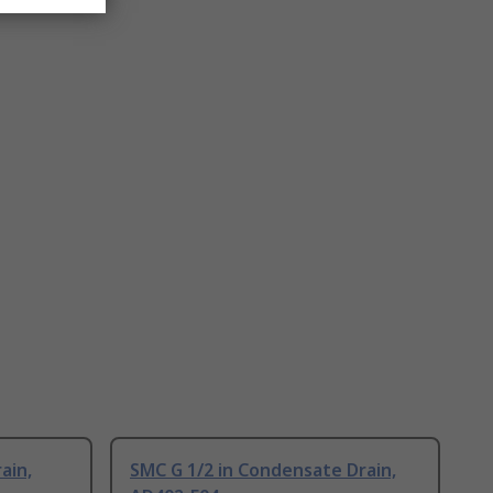
ain,
SMC G 1/2 in Condensate Drain,