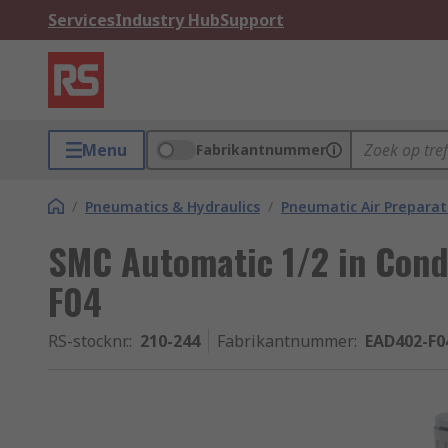
Services
Industry Hub
Support
Menu
Fabrikantnummer
/
Pneumatics & Hydraulics
/
Pneumatic Air Preparat
SMC Automatic 1/2 in Cond
F04
RS-stocknr.
:
210-244
Fabrikantnummer
:
EAD402-F0