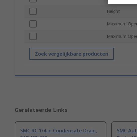
Height
Maximum Oper
Maximum Opera
Zoek vergelijkbare producten
Gerelateerde Links
SMC RC 1/4 in Condensate Drain,
SMC Aut