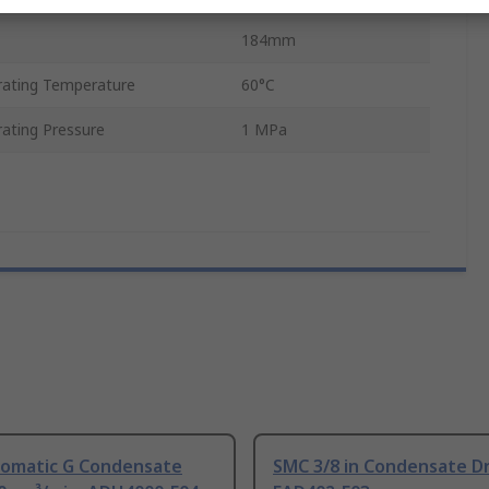
184mm
ating Temperature
60°C
ting Pressure
1 MPa
omatic G Condensate
SMC 3/8 in Condensate Dr