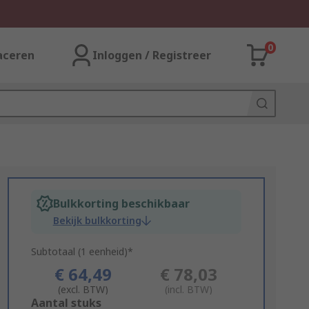
0
aceren
Inloggen / Registreer
Bulkkorting beschikbaar
Bekijk bulkkorting
Subtotaal (1 eenheid)*
€ 64,49
€ 78,03
(excl. BTW)
(incl. BTW)
Add
Aantal stuks