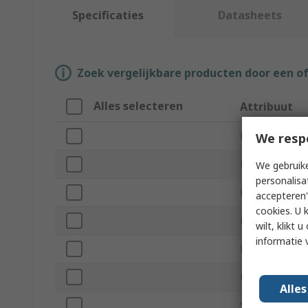
Specificaties
Datasheets
Zoek vergelijkbare producten door een o
Alles selecteren
Attribuut
Merk
We resp
Product Type
We gebruike
personalisa
Drain Type
accepteren"
cookies. U 
Minimum Opera
wilt, klikt
informatie 
Inlet Port Thre
Minimum Opera
Alle
Standards/App