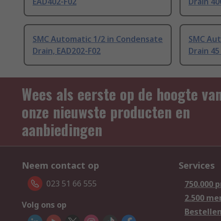
EAD402-F02
Drain 4
SMC Automatic 1/2 in Condensate
SMC Aut
Drain, EAD202-F02
Drain 45
Wees als eerste op de hoogte va
onze nieuwste producten en
aanbiedingen
Neem contact op
Services
023 51 66 555
750.000 
2.500 me
Volg ons op
Bestelle