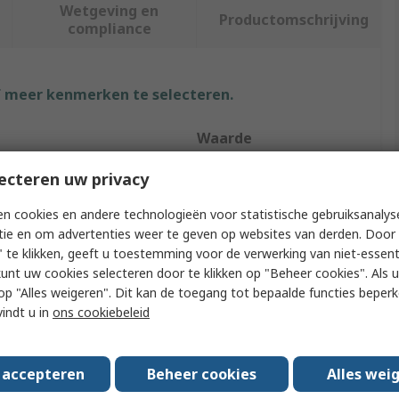
Wetgeving en
Productomschrijving
compliance
f meer kenmerken te selecteren.
Waarde
SMC
ecteren uw privacy
Condensate Drain
n cookies en andere technologieën voor statistische gebruiksanalys
tie en om advertenties weer te geven op websites van derden. Door 
Automatic
 te klikken, geeft u toestemming voor de verwerking van niet-essent
kunt uw cookies selecteren door te klikken op "Beheer cookies". Als u 
ting Pressure
0.05MPa
 u op "Alles weigeren". Dit kan de toegang tot bepaalde functies beper
vindt u in
ons cookiebeleid
ad Size
1/2 in
ting Temperature
5°C
s accepteren
Beheer cookies
Alles wei
rovals
No