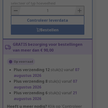
to
selecteer of typ hoeveelheid
Basket
Controleer leverdata
Bestellen
GRATIS bezorging voor bestellingen
van meer dan € 90,00
Op voorraad
Plus verzending
12
stuk(s) vanaf
07
augustus 2026
Plus verzending
8
stuk(s) vanaf
07
augustus 2026
Plus verzending
6
stuk(s) vanaf
21
augustus 2026
Heeft u meer nodig?
Klik op 'Controleer