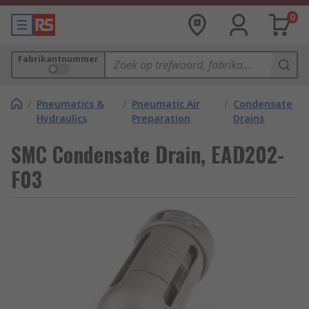
0
Fabrikantnummer
/
Pneumatics &
/
Pneumatic Air
/
Condensate
Hydraulics
Preparation
Drains
SMC Condensate Drain, EAD202-
F03