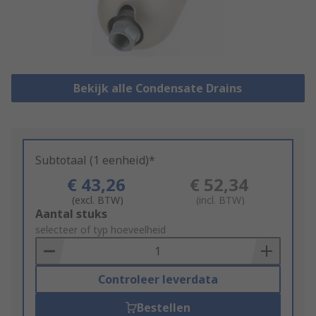
Bekijk alle Condensate Drains
Subtotaal (1 eenheid)*
€ 43,26
€ 52,34
(excl. BTW)
(incl. BTW)
Add
Aantal stuks
to
selecteer of typ hoeveelheid
Basket
Controleer leverdata
Bestellen