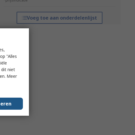
*prijsindicatie
Voeg toe aan onderdelenlijst
es,
op "Alles
iële
dit niet
ken. Meer
geren