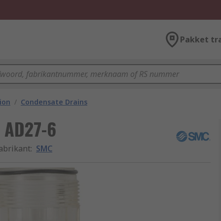
Pakket tr
ion
/
Condensate Drains
, AD27-6
abrikant
:
SMC