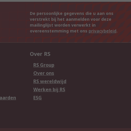
De persoonlijke gegevens die u aan ons
verstrekt bij het aanmelden voor deze
mailinglijst worden verwerkt in
overeenstemming met ons
privacybeleid
.
Over RS
RS Group
Over ons
RS wereldwijd
Werken bij RS
aarden
ESG