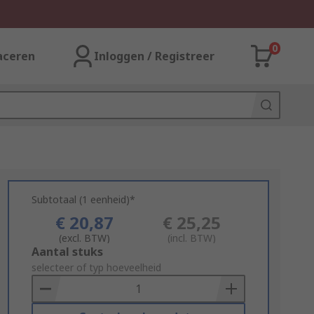
0
aceren
Inloggen / Registreer
Subtotaal (1 eenheid)*
€ 20,87
€ 25,25
(excl. BTW)
(incl. BTW)
Add
Aantal stuks
to
selecteer of typ hoeveelheid
Basket