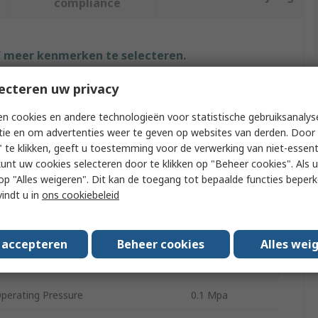
compliance
f meer kenmerken te selecteren.
ecteren uw privacy
Waarde
n cookies en andere technologieën voor statistische gebruiksanalys
SMC
tie en om advertenties weer te geven op websites van derden. Door 
 te klikken, geeft u toestemming voor de verwerking van niet-essent
pe
Auto Drain
kunt uw cookies selecteren door te klikken op "Beheer cookies". Als u 
Automatic
 u op "Alles weigeren". Dit kan de toegang tot bepaalde functies beper
vindt u in
ons cookiebeleid
erating Temperature
-5°C
Approvals
RoHS
s accepteren
Beheer cookies
Alles wei
erating Temperature
60°C
erating Pressure
0.1 Mpa