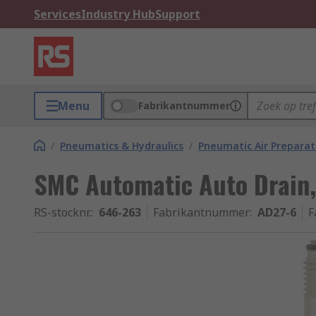
Services
Industry Hub
Support
Menu
Fabrikantnummer
/
Pneumatics & Hydraulics
/
Pneumatic Air Preparat
SMC Automatic Auto Drain
RS-stocknr.
:
646-263
Fabrikantnummer
:
AD27-6
F