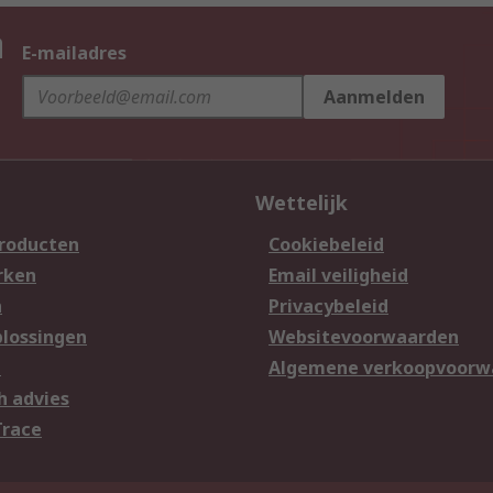
n
E-mailadres
Aanmelden
Wettelijk
producten
Cookiebeleid
rken
Email veiligheid
n
Privacybeleid
lossingen
Websitevoorwaarden
n
Algemene verkoopvoorw
h advies
Trace